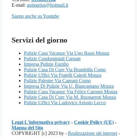
E-mail:
animarius@hotmail.it
Siamo anche su Youtube
Servizi del giorno
Pulizie Casa Vacanze Via Ugo Bassi Monza
Pulizie Condominiali Carnate
Impresa Pulizie Eupilio
Pulizie Casa Di Cure Via Brambilla Como
Pulizie Uffici Via Fratelli Cairoli Monza
Pulizie Palestre Via Caprani Como
Impresa Di Pulizie Via U. Biancamano Monza
Pulizie Casa Vacanze Via Felice Caronni Monza
Pulizie Casa Di Cure Via M. Buonarroti Monza
Pulizie Uffici Via Ludovico Ariosto Lecco
Leggi L'informativa privacy
-
Cookie Policy (UE)
-
Mappa del Sito
COPYRIGHT [c] 2023 by -
Realizzazione siti internet
-