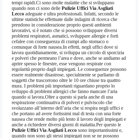
tempi rapidi.Ci sono molte malattie che si sviluppano
quando non ci sono delle
Pulizie Uffici Via Asgliati
Lecco
adeguate e ultra professionali. Infatti, secondo le
ultime statistiche effettuate dalle indagini di ricerca che
prendono in considerazione proprio questi ambienti
lavorativi, si è notato che si possono sviluppare diversi
problemi respiratori, asmatici, sviluppare allergie e forti
cefalee con conseguenza di crampi allo stomaco o
comunque di forte nausea.In effetti, negli uffici dove si
lavora quotidianamente, si sviluppa un circolo di sporcizia
e polveri che permeano l’area e dove, anche se andiamo ad
aprire spesso le finestre, esse vengono respirate con
regolarità proprio dagli impiegati. Le conseguenze possono
essere realmente disastrose, specialmente se parliamo di
soggetti che trascorrono oltre le 10 ore chiuse tra quattro
mura. I problemi più importanti riguardano proprio lo
sviluppo di problemi allergici che fanno mancare l’aria
quando si lavora.Oltre a questo si parla anche di una
respirazione continuativa di polveri e pulviscolo che
svolazzano all’interno dell’aria che si respira negli uffici e
che portano ad avere fortissimi mal di testa con una forte
nausea che rende molto più lento il lavoro degli impiegati e
anche a richiedere diversi giorni di malattia.Per questo le
Pulizie Uffici Via Asgliati Lecco
sono importantissimi e,
quando non sono gli stessi impiegati non se ne possono