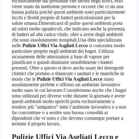
esclusivamente dal personale che lavora negli uffici, esso
viene usato da tantissime persone e occorre che ci sia una
buona pulizia poiché questi ambienti sono particolarmente
ricchi e floridi proprio di batteri pericolosissimi per la
salute umana.Dimenticarsi di pulire questi ambienti porta
ad odori molto sgradevoli, che indicano anche la presenza
di batteri ad alta carica virale, oltre a avere degli ambienti
che sono assolutamente inospitali.Una ditta specializzata
nelle
Pulizie Uffici Via Asgliati Lecco
si concentra modo
particolare proprio negli ambienti dei bagni. Utilizza
sicuramente delle attrezzature a base di vapore per
pianificare e quindi diminuire sensibilmente i batteri
presenti. Oltre a questo si deve anche usare dei detergenti
chimici che portano a sbiancare i sanitari e le maioliche in
modo che le
Pulizie Uffici Via Asgliati Lecco
siano
assolutamente perfette e offrono un ambiente lavorativo
molto sano in cui lavorare.Consideriamo anche che i bagni
sono utilizzati per diverse volte durante la giornata e avere
questi ambienti molto sporchi porta esclusivamente a
rendere più “antipatico” tutto l’ambiente lavorativo e a non
far concentrare o a sentire una buona comodità ai
dipendenti che vi sono e che devono comunque portare a
termine il proprio lavoro.
Pulizie Uffici Via Asgliati Lecco
e