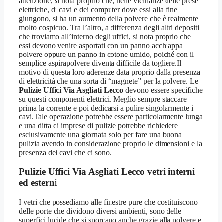
attenzione, si nota proprio che, nelle vicinanze delle prese
elettriche, di cavi e dei computer dove essi alla fine
giungono, si ha un aumento della polvere che è realmente
molto cospicuo. Tra l’altro, a differenza degli altri depositi
che troviamo all’interno degli uffici, si nota proprio che
essi devono venire asportati con un panno acchiappa
polvere oppure un panno in cotone umido, poiché con il
semplice aspirapolvere diventa difficile da togliere.Il
motivo di questa loro aderenze data proprio dalla presenza
di elettricità che una sorta di “magnete” per la polvere. Le
Pulizie Uffici Via Asgliati Lecco
devono essere specifiche
su questi componenti elettrici. Meglio sempre staccare
prima la corrente e poi dedicarsi a pulire singolarmente i
cavi.Tale operazione potrebbe essere particolarmente lunga
e una ditta di imprese di pulizie potrebbe richiedere
esclusivamente una giornata solo per fare una buona
pulizia avendo in considerazione proprio le dimensioni e la
presenza dei cavi che ci sono.
Pulizie Uffici Via Asgliati Lecco
vetri interni
ed esterni
I vetri che possediamo alle finestre pure che costituiscono
delle porte che dividono diversi ambienti, sono delle
superfici lucide che si sporcano anche grazie alla polvere e