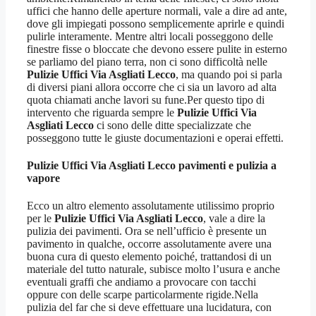
uffici che hanno delle aperture normali, vale a dire ad ante,
dove gli impiegati possono semplicemente aprirle e quindi
pulirle interamente. Mentre altri locali posseggono delle
finestre fisse o bloccate che devono essere pulite in esterno
se parliamo del piano terra, non ci sono difficoltà nelle
Pulizie Uffici Via Asgliati Lecco
, ma quando poi si parla
di diversi piani allora occorre che ci sia un lavoro ad alta
quota chiamati anche lavori su fune.Per questo tipo di
intervento che riguarda sempre le
Pulizie Uffici Via
Asgliati Lecco
ci sono delle ditte specializzate che
posseggono tutte le giuste documentazioni e operai effetti.
Pulizie Uffici Via Asgliati Lecco
pavimenti e pulizia a
vapore
Ecco un altro elemento assolutamente utilissimo proprio
per le
Pulizie Uffici Via Asgliati Lecco
, vale a dire la
pulizia dei pavimenti. Ora se nell’ufficio è presente un
pavimento in qualche, occorre assolutamente avere una
buona cura di questo elemento poiché, trattandosi di un
materiale del tutto naturale, subisce molto l’usura e anche
eventuali graffi che andiamo a provocare con tacchi
oppure con delle scarpe particolarmente rigide.Nella
pulizia del far che si deve effettuare una lucidatura, con