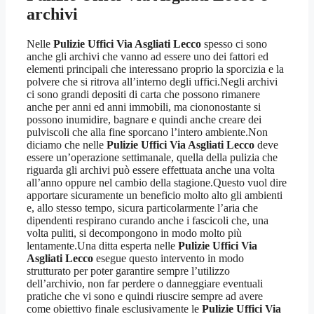
archivi
Nelle
Pulizie Uffici Via Asgliati Lecco
spesso ci sono
anche gli archivi che vanno ad essere uno dei fattori ed
elementi principali che interessano proprio la sporcizia e la
polvere che si ritrova all’interno degli uffici.Negli archivi
ci sono grandi depositi di carta che possono rimanere
anche per anni ed anni immobili, ma ciononostante si
possono inumidire, bagnare e quindi anche creare dei
pulviscoli che alla fine sporcano l’intero ambiente.Non
diciamo che nelle
Pulizie Uffici Via Asgliati Lecco
deve
essere un’operazione settimanale, quella della pulizia che
riguarda gli archivi può essere effettuata anche una volta
all’anno oppure nel cambio della stagione.Questo vuol dire
apportare sicuramente un beneficio molto alto gli ambienti
e, allo stesso tempo, sicura particolarmente l’aria che
dipendenti respirano curando anche i fascicoli che, una
volta puliti, si decompongono in modo molto più
lentamente.Una ditta esperta nelle
Pulizie Uffici Via
Asgliati Lecco
esegue questo intervento in modo
strutturato per poter garantire sempre l’utilizzo
dell’archivio, non far perdere o danneggiare eventuali
pratiche che vi sono e quindi riuscire sempre ad avere
come obiettivo finale esclusivamente le
Pulizie Uffici Via