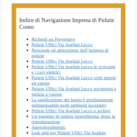
Indice di Navigazione Impresa di Pulizie
Como
Richiedi un Preventivo
Pulizie Uffici Via Asgliati Lecco
Personale ed attrezzature dell’impresa di
pulizie
Pulizie Uffici Via Asgliati Lecco
Pulizie Uffici Via Asgliati Lecco le scrivanie
e i cavi elettrici
Pulizie Uffici Via Asgliati Lecco vetri interni
ed esterni
Pulizie Uffici Via Asgliati Lecco pavimenti e
pulizia a vapore
La sanificazione dei bagni è assolutamente
indispensabile negli ambienti lavorativi
Pulizie Uffici Via Asgliati Lecco e archivi
Un esempio di pulizia straordinaria: dopo la
ristrutturazione
Approfondimenti:
Link utili per Pulizie Uffici Via Asgliati