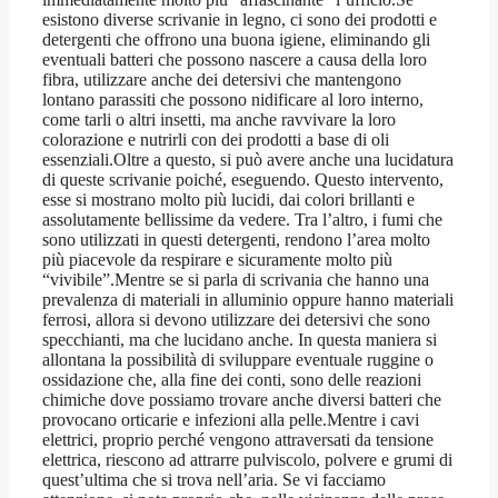
esistono diverse scrivanie in legno, ci sono dei prodotti e
detergenti che offrono una buona igiene, eliminando gli
eventuali batteri che possono nascere a causa della loro
fibra, utilizzare anche dei detersivi che mantengono
lontano parassiti che possono nidificare al loro interno,
come tarli o altri insetti, ma anche ravvivare la loro
colorazione e nutrirli con dei prodotti a base di oli
essenziali.Oltre a questo, si può avere anche una lucidatura
di queste scrivanie poiché, eseguendo. Questo intervento,
esse si mostrano molto più lucidi, dai colori brillanti e
assolutamente bellissime da vedere. Tra l’altro, i fumi che
sono utilizzati in questi detergenti, rendono l’area molto
più piacevole da respirare e sicuramente molto più
“vivibile”.Mentre se si parla di scrivania che hanno una
prevalenza di materiali in alluminio oppure hanno materiali
ferrosi, allora si devono utilizzare dei detersivi che sono
specchianti, ma che lucidano anche. In questa maniera si
allontana la possibilità di sviluppare eventuale ruggine o
ossidazione che, alla fine dei conti, sono delle reazioni
chimiche dove possiamo trovare anche diversi batteri che
provocano orticarie e infezioni alla pelle.Mentre i cavi
elettrici, proprio perché vengono attraversati da tensione
elettrica, riescono ad attrarre pulviscolo, polvere e grumi di
quest’ultima che si trova nell’aria. Se vi facciamo