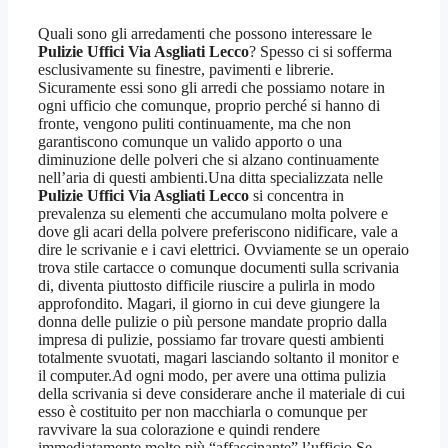
Quali sono gli arredamenti che possono interessare le
Pulizie Uffici Via Asgliati Lecco
? Spesso ci si sofferma
esclusivamente su finestre, pavimenti e librerie.
Sicuramente essi sono gli arredi che possiamo notare in
ogni ufficio che comunque, proprio perché si hanno di
fronte, vengono puliti continuamente, ma che non
garantiscono comunque un valido apporto o una
diminuzione delle polveri che si alzano continuamente
nell’aria di questi ambienti.Una ditta specializzata nelle
Pulizie Uffici Via Asgliati Lecco
si concentra in
prevalenza su elementi che accumulano molta polvere e
dove gli acari della polvere preferiscono nidificare, vale a
dire le scrivanie e i cavi elettrici. Ovviamente se un operaio
trova stile cartacce o comunque documenti sulla scrivania
di, diventa piuttosto difficile riuscire a pulirla in modo
approfondito. Magari, il giorno in cui deve giungere la
donna delle pulizie o più persone mandate proprio dalla
impresa di pulizie, possiamo far trovare questi ambienti
totalmente svuotati, magari lasciando soltanto il monitor e
il computer.Ad ogni modo, per avere una ottima pulizia
della scrivania si deve considerare anche il materiale di cui
esso è costituito per non macchiarla o comunque per
ravvivare la sua colorazione e quindi rendere
immediatamente molto più “affascinante” l’ufficio.Se