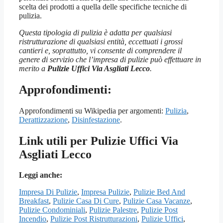
scelta dei prodotti a quella delle specifiche tecniche di
pulizia.
Questa tipologia di pulizia è adatta per qualsiasi
ristrutturazione di qualsiasi entità, eccettuati i grossi
cantieri e, soprattutto, vi consente di comprendere il
genere di servizio che l’impresa di pulizie può effettuare in
merito a
Pulizie Uffici Via Asgliati Lecco
.
Approfondimenti:
Approfondimenti su Wikipedia per argomenti:
Pulizia
,
Derattizzazione
,
Disinfestazione
.
Link utili per Pulizie Uffici Via
Asgliati Lecco
Leggi anche:
Impresa Di Pulizie
,
Impresa Pulizie
,
Pulizie Bed And
Breakfast
,
Pulizie Casa Di Cure
,
Pulizie Casa Vacanze
,
Pulizie Condominiali
,
Pulizie Palestre
,
Pulizie Post
Incendio
,
Pulizie Post Ristrutturazioni
,
Pulizie Uffici
,