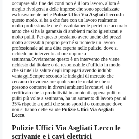
occupare alla fine dei conti non è il loro lavoro, allora è
meglio rivolgersi a delle imprese che sono specializzate
esclusivamente nelle
Pulizie Uffici Via Asgliati Lecco
.In
questo modo, si ha a che fare con un lavoro realmente
molto professionale che è assolutamente perfetto e accurato
tanto che si ha la garanzia di ambienti molto igienizzati e
molto puliti. Per questo possiamo avere anche dei prezzi
molto accessibili proprio perché si richiede un lavoro
professionale ad una ditta esperta nelle pulizie, dove si
richiede un intervento ad ore oppure a
settimana.Ovviamente questo è un intervento che viene
richiesto dal titolare o da responsabile d’ufficio in modo
che si tuteli la salute degli impiegati avendo indubbi
vantaggi.Sempre secondo le indagini di mercato che
cercano di evidenziare quali sono le malattie che si
possono contrarre in diversi ambienti lavorativi, si è
certificato che la produttività in ambienti appena puliti o
puliti più volte a settimana, ha un aumento di lavoro pari al
35% rispetto a quelli che sono sporchi o comunque dove
non si hanno delle valide
Pulizie Uffici Via Asgliati
Lecco
.
Pulizie Uffici Via Asgliati Lecco
le
scrivanie e i cavi elettrici