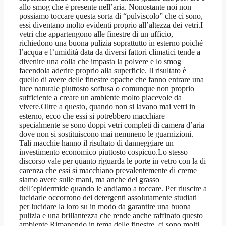
allo smog che è presente nell’aria. Nonostante noi non
possiamo toccare questa sorta di “pulviscolo” che ci sono,
essi diventano molto evidenti proprio all’altezza dei vetri.I
vetri che appartengono alle finestre di un ufficio,
richiedono una buona pulizia soprattutto in esterno poiché
l’acqua e l’umidità data da diversi fattori climatici tende a
divenire una colla che impasta la polvere e lo smog
facendola aderire proprio alla superficie. Il risultato è
quello di avere delle finestre opache che fanno entrare una
luce naturale piuttosto soffusa o comunque non proprio
sufficiente a creare un ambiente molto piacevole da
vivere.Oltre a questo, quando non si lavano mai vetri in
esterno, ecco che essi si potrebbero macchiare
specialmente se sono doppi vetri completi di camera d’aria
dove non si sostituiscono mai nemmeno le guarnizioni.
Tali macchie hanno il risultato di danneggiare un
investimento economico piuttosto cospicuo.Lo stesso
discorso vale per quanto riguarda le porte in vetro con la di
carenza che essi si macchiano prevalentemente di creme
siamo avere sulle mani, ma anche del grasso
dell’epidermide quando le andiamo a toccare. Per riuscire a
lucidarle occorrono dei detergenti assolutamente studiati
per lucidare la loro su in modo da garantire una buona
pulizia e una brillantezza che rende anche raffinato questo
ambiente.Rimanendo in tema delle finestre, ci sono molti