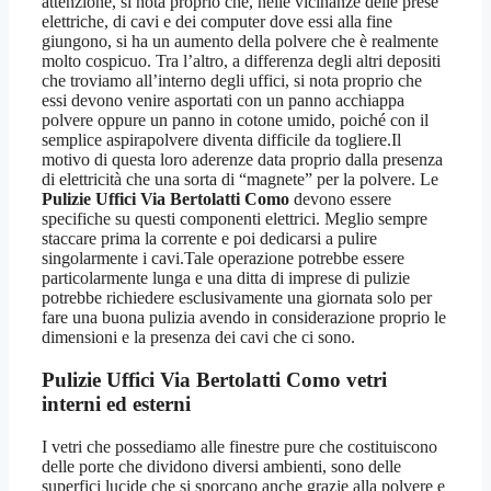
attenzione, si nota proprio che, nelle vicinanze delle prese
elettriche, di cavi e dei computer dove essi alla fine
giungono, si ha un aumento della polvere che è realmente
molto cospicuo. Tra l’altro, a differenza degli altri depositi
che troviamo all’interno degli uffici, si nota proprio che
essi devono venire asportati con un panno acchiappa
polvere oppure un panno in cotone umido, poiché con il
semplice aspirapolvere diventa difficile da togliere.Il
motivo di questa loro aderenze data proprio dalla presenza
di elettricità che una sorta di “magnete” per la polvere. Le
Pulizie Uffici Via Bertolatti Como
devono essere
specifiche su questi componenti elettrici. Meglio sempre
staccare prima la corrente e poi dedicarsi a pulire
singolarmente i cavi.Tale operazione potrebbe essere
particolarmente lunga e una ditta di imprese di pulizie
potrebbe richiedere esclusivamente una giornata solo per
fare una buona pulizia avendo in considerazione proprio le
dimensioni e la presenza dei cavi che ci sono.
Pulizie Uffici Via Bertolatti Como
vetri
interni ed esterni
I vetri che possediamo alle finestre pure che costituiscono
delle porte che dividono diversi ambienti, sono delle
superfici lucide che si sporcano anche grazie alla polvere e