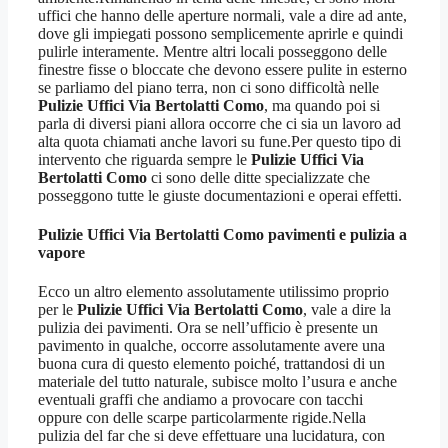
uffici che hanno delle aperture normali, vale a dire ad ante,
dove gli impiegati possono semplicemente aprirle e quindi
pulirle interamente. Mentre altri locali posseggono delle
finestre fisse o bloccate che devono essere pulite in esterno
se parliamo del piano terra, non ci sono difficoltà nelle
Pulizie Uffici Via Bertolatti Como
, ma quando poi si
parla di diversi piani allora occorre che ci sia un lavoro ad
alta quota chiamati anche lavori su fune.Per questo tipo di
intervento che riguarda sempre le
Pulizie Uffici Via
Bertolatti Como
ci sono delle ditte specializzate che
posseggono tutte le giuste documentazioni e operai effetti.
Pulizie Uffici Via Bertolatti Como
pavimenti e pulizia a
vapore
Ecco un altro elemento assolutamente utilissimo proprio
per le
Pulizie Uffici Via Bertolatti Como
, vale a dire la
pulizia dei pavimenti. Ora se nell’ufficio è presente un
pavimento in qualche, occorre assolutamente avere una
buona cura di questo elemento poiché, trattandosi di un
materiale del tutto naturale, subisce molto l’usura e anche
eventuali graffi che andiamo a provocare con tacchi
oppure con delle scarpe particolarmente rigide.Nella
pulizia del far che si deve effettuare una lucidatura, con