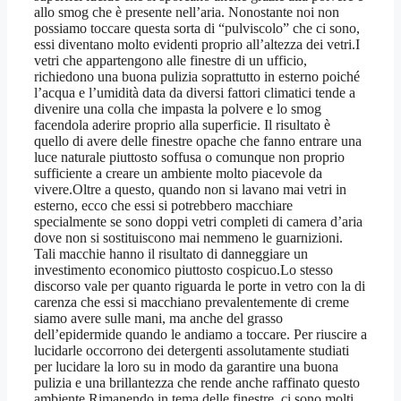
allo smog che è presente nell’aria. Nonostante noi non
possiamo toccare questa sorta di “pulviscolo” che ci sono,
essi diventano molto evidenti proprio all’altezza dei vetri.I
vetri che appartengono alle finestre di un ufficio,
richiedono una buona pulizia soprattutto in esterno poiché
l’acqua e l’umidità data da diversi fattori climatici tende a
divenire una colla che impasta la polvere e lo smog
facendola aderire proprio alla superficie. Il risultato è
quello di avere delle finestre opache che fanno entrare una
luce naturale piuttosto soffusa o comunque non proprio
sufficiente a creare un ambiente molto piacevole da
vivere.Oltre a questo, quando non si lavano mai vetri in
esterno, ecco che essi si potrebbero macchiare
specialmente se sono doppi vetri completi di camera d’aria
dove non si sostituiscono mai nemmeno le guarnizioni.
Tali macchie hanno il risultato di danneggiare un
investimento economico piuttosto cospicuo.Lo stesso
discorso vale per quanto riguarda le porte in vetro con la di
carenza che essi si macchiano prevalentemente di creme
siamo avere sulle mani, ma anche del grasso
dell’epidermide quando le andiamo a toccare. Per riuscire a
lucidarle occorrono dei detergenti assolutamente studiati
per lucidare la loro su in modo da garantire una buona
pulizia e una brillantezza che rende anche raffinato questo
ambiente.Rimanendo in tema delle finestre, ci sono molti