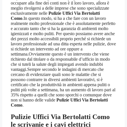
occupare alla fine dei conti non è il loro lavoro, allora è
meglio rivolgersi a delle imprese che sono specializzate
esclusivamente nelle
Pulizie Uffici Via Bertolatti
Como
.In questo modo, si ha a che fare con un lavoro
realmente molto professionale che è assolutamente perfetto
e accurato tanto che si ha la garanzia di ambienti molto
igienizzati e molto puliti. Per questo possiamo avere anche
dei prezzi molto accessibili proprio perché si richiede un
lavoro professionale ad una ditta esperta nelle pulizie, dove
si richiede un intervento ad ore oppure a
settimana.Ovviamente questo è un intervento che viene
richiesto dal titolare o da responsabile d’ufficio in modo
che si tuteli la salute degli impiegati avendo indubbi
vantaggi.Sempre secondo le indagini di mercato che
cercano di evidenziare quali sono le malattie che si
possono contrarre in diversi ambienti lavorativi, si è
certificato che la produttività in ambienti appena puliti o
puliti più volte a settimana, ha un aumento di lavoro pari al
35% rispetto a quelli che sono sporchi o comunque dove
non si hanno delle valide
Pulizie Uffici Via Bertolatti
Como
.
Pulizie Uffici Via Bertolatti Como
le scrivanie e i cavi elettrici