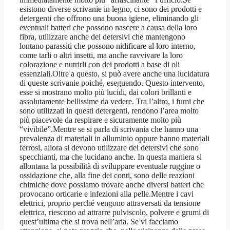
esistono diverse scrivanie in legno, ci sono dei prodotti e
detergenti che offrono una buona igiene, eliminando gli
eventuali batteri che possono nascere a causa della loro
fibra, utilizzare anche dei detersivi che mantengono
lontano parassiti che possono nidificare al loro interno,
come tarli o altri insetti, ma anche ravvivare la loro
colorazione e nutrirli con dei prodotti a base di oli
essenziali.Oltre a questo, si può avere anche una lucidatura
di queste scrivanie poiché, eseguendo. Questo intervento,
esse si mostrano molto più lucidi, dai colori brillanti e
assolutamente bellissime da vedere. Tra l’altro, i fumi che
sono utilizzati in questi detergenti, rendono l’area molto
più piacevole da respirare e sicuramente molto più
“vivibile”.Mentre se si parla di scrivania che hanno una
prevalenza di materiali in alluminio oppure hanno materiali
ferrosi, allora si devono utilizzare dei detersivi che sono
specchianti, ma che lucidano anche. In questa maniera si
allontana la possibilità di sviluppare eventuale ruggine o
ossidazione che, alla fine dei conti, sono delle reazioni
chimiche dove possiamo trovare anche diversi batteri che
provocano orticarie e infezioni alla pelle.Mentre i cavi
elettrici, proprio perché vengono attraversati da tensione
elettrica, riescono ad attrarre pulviscolo, polvere e grumi di
quest’ultima che si trova nell’aria. Se vi facciamo