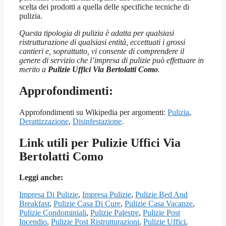
scelta dei prodotti a quella delle specifiche tecniche di
pulizia.
Questa tipologia di pulizia è adatta per qualsiasi
ristrutturazione di qualsiasi entità, eccettuati i grossi
cantieri e, soprattutto, vi consente di comprendere il
genere di servizio che l’impresa di pulizie può effettuare in
merito a
Pulizie Uffici Via Bertolatti Como
.
Approfondimenti:
Approfondimenti su Wikipedia per argomenti:
Pulizia
,
Derattizzazione
,
Disinfestazione
.
Link utili per Pulizie Uffici Via
Bertolatti Como
Leggi anche:
Impresa Di Pulizie
,
Impresa Pulizie
,
Pulizie Bed And
Breakfast
,
Pulizie Casa Di Cure
,
Pulizie Casa Vacanze
,
Pulizie Condominiali
,
Pulizie Palestre
,
Pulizie Post
Incendio
,
Pulizie Post Ristrutturazioni
,
Pulizie Uffici
,