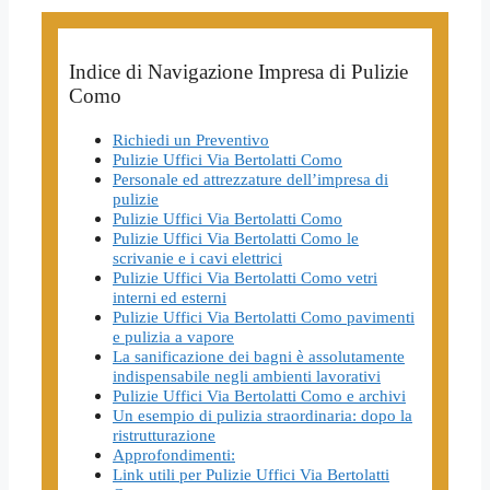
Indice di Navigazione Impresa di Pulizie
Como
Richiedi un Preventivo
Pulizie Uffici Via Bertolatti Como
Personale ed attrezzature dell’impresa di
pulizie
Pulizie Uffici Via Bertolatti Como
Pulizie Uffici Via Bertolatti Como le
scrivanie e i cavi elettrici
Pulizie Uffici Via Bertolatti Como vetri
interni ed esterni
Pulizie Uffici Via Bertolatti Como pavimenti
e pulizia a vapore
La sanificazione dei bagni è assolutamente
indispensabile negli ambienti lavorativi
Pulizie Uffici Via Bertolatti Como e archivi
Un esempio di pulizia straordinaria: dopo la
ristrutturazione
Approfondimenti:
Link utili per Pulizie Uffici Via Bertolatti