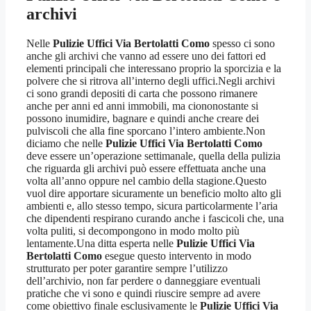
archivi
Nelle
Pulizie Uffici Via Bertolatti Como
spesso ci sono
anche gli archivi che vanno ad essere uno dei fattori ed
elementi principali che interessano proprio la sporcizia e la
polvere che si ritrova all’interno degli uffici.Negli archivi
ci sono grandi depositi di carta che possono rimanere
anche per anni ed anni immobili, ma ciononostante si
possono inumidire, bagnare e quindi anche creare dei
pulviscoli che alla fine sporcano l’intero ambiente.Non
diciamo che nelle
Pulizie Uffici Via Bertolatti Como
deve essere un’operazione settimanale, quella della pulizia
che riguarda gli archivi può essere effettuata anche una
volta all’anno oppure nel cambio della stagione.Questo
vuol dire apportare sicuramente un beneficio molto alto gli
ambienti e, allo stesso tempo, sicura particolarmente l’aria
che dipendenti respirano curando anche i fascicoli che, una
volta puliti, si decompongono in modo molto più
lentamente.Una ditta esperta nelle
Pulizie Uffici Via
Bertolatti Como
esegue questo intervento in modo
strutturato per poter garantire sempre l’utilizzo
dell’archivio, non far perdere o danneggiare eventuali
pratiche che vi sono e quindi riuscire sempre ad avere
come obiettivo finale esclusivamente le
Pulizie Uffici Via