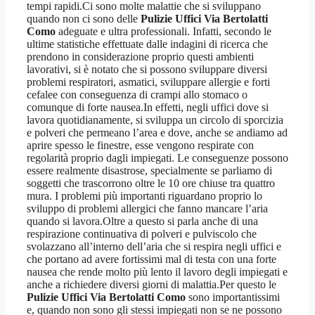
tempi rapidi.Ci sono molte malattie che si sviluppano
quando non ci sono delle
Pulizie Uffici Via Bertolatti
Como
adeguate e ultra professionali. Infatti, secondo le
ultime statistiche effettuate dalle indagini di ricerca che
prendono in considerazione proprio questi ambienti
lavorativi, si è notato che si possono sviluppare diversi
problemi respiratori, asmatici, sviluppare allergie e forti
cefalee con conseguenza di crampi allo stomaco o
comunque di forte nausea.In effetti, negli uffici dove si
lavora quotidianamente, si sviluppa un circolo di sporcizia
e polveri che permeano l’area e dove, anche se andiamo ad
aprire spesso le finestre, esse vengono respirate con
regolarità proprio dagli impiegati. Le conseguenze possono
essere realmente disastrose, specialmente se parliamo di
soggetti che trascorrono oltre le 10 ore chiuse tra quattro
mura. I problemi più importanti riguardano proprio lo
sviluppo di problemi allergici che fanno mancare l’aria
quando si lavora.Oltre a questo si parla anche di una
respirazione continuativa di polveri e pulviscolo che
svolazzano all’interno dell’aria che si respira negli uffici e
che portano ad avere fortissimi mal di testa con una forte
nausea che rende molto più lento il lavoro degli impiegati e
anche a richiedere diversi giorni di malattia.Per questo le
Pulizie Uffici Via Bertolatti Como
sono importantissimi
e, quando non sono gli stessi impiegati non se ne possono