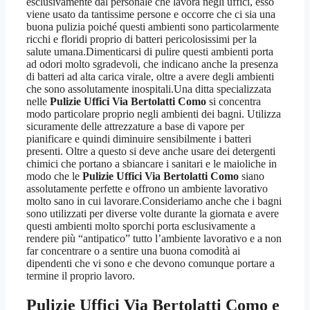
esclusivamente dal personale che lavora negli uffici, esso
viene usato da tantissime persone e occorre che ci sia una
buona pulizia poiché questi ambienti sono particolarmente
ricchi e floridi proprio di batteri pericolosissimi per la
salute umana.Dimenticarsi di pulire questi ambienti porta
ad odori molto sgradevoli, che indicano anche la presenza
di batteri ad alta carica virale, oltre a avere degli ambienti
che sono assolutamente inospitali.Una ditta specializzata
nelle
Pulizie Uffici Via Bertolatti Como
si concentra
modo particolare proprio negli ambienti dei bagni. Utilizza
sicuramente delle attrezzature a base di vapore per
pianificare e quindi diminuire sensibilmente i batteri
presenti. Oltre a questo si deve anche usare dei detergenti
chimici che portano a sbiancare i sanitari e le maioliche in
modo che le
Pulizie Uffici Via Bertolatti Como
siano
assolutamente perfette e offrono un ambiente lavorativo
molto sano in cui lavorare.Consideriamo anche che i bagni
sono utilizzati per diverse volte durante la giornata e avere
questi ambienti molto sporchi porta esclusivamente a
rendere più “antipatico” tutto l’ambiente lavorativo e a non
far concentrare o a sentire una buona comodità ai
dipendenti che vi sono e che devono comunque portare a
termine il proprio lavoro.
Pulizie Uffici Via Bertolatti Como
e