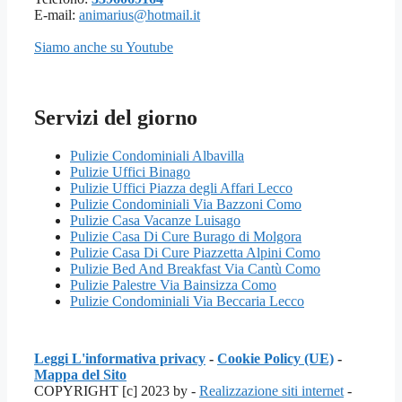
E-mail:
animarius@hotmail.it
Siamo anche su Youtube
Servizi del giorno
Pulizie Condominiali Albavilla
Pulizie Uffici Binago
Pulizie Uffici Piazza degli Affari Lecco
Pulizie Condominiali Via Bazzoni Como
Pulizie Casa Vacanze Luisago
Pulizie Casa Di Cure Burago di Molgora
Pulizie Casa Di Cure Piazzetta Alpini Como
Pulizie Bed And Breakfast Via Cantù Como
Pulizie Palestre Via Bainsizza Como
Pulizie Condominiali Via Beccaria Lecco
Leggi L'informativa privacy
-
Cookie Policy (UE)
-
Mappa del Sito
COPYRIGHT [c] 2023 by -
Realizzazione siti internet
-