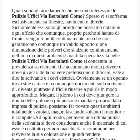
Quali sono gli arredamenti che possono interessare le
Pulizie Uffici Via Bertolatti Como
? Spesso ci si sofferma
esclusivamente su finestre, pavimenti e librerie.
Sicuramente essi sono gli arredi che possiamo notare in
ogni ufficio che comunque, proprio perché si hanno di
fronte, vengono puliti continuamente, ma che non
garantiscono comunque un valido apporto o una
diminuzione delle polveri che si alzano continuamente
nell’aria di questi ambienti.Una ditta specializzata nelle
Pulizie Uffici Via Bertolatti Como
si concentra in
prevalenza su elementi che accumulano molta polvere e
dove gli acari della polvere preferiscono nidificare, vale a
dire le scrivanie e i cavi elettrici. Ovviamente se un operaio
trova stile cartacce o comunque documenti sulla scrivania
di, diventa piuttosto difficile riuscire a pulirla in modo
approfondito. Magari, il giorno in cui deve giungere la
donna delle pulizie o più persone mandate proprio dalla
impresa di pulizie, possiamo far trovare questi ambienti
totalmente svuotati, magari lasciando soltanto il monitor e
il computer.Ad ogni modo, per avere una ottima pulizia
della scrivania si deve considerare anche il materiale di cui
esso è costituito per non macchiarla o comunque per
ravvivare la sua colorazione e quindi rendere
immediatamente molto più “affascinante” l’ufficio.Se