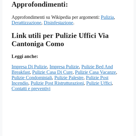
Approfondimenti:
Approfondimenti su Wikipedia per argomenti:
Pulizia
,
Derattizzazione
,
Disinfestazione
.
Link utili per Pulizie Uffici Via
Cantoniga Como
Leggi anche:
Impresa Di Pulizie
,
Impresa Pulizie
,
Pulizie Bed And
Breakfast
,
Pulizie Casa Di Cure
,
Pulizie Casa Vacanze
,
Pulizie Condominiali
,
Pulizie Palestre
,
Pulizie Post
Incendio
,
Pulizie Post Ristrutturazioni
,
Pulizie Uffici
,
Contatti e preventivi