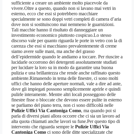
sufficiente a creare un ambiente molto piacevole da
vivere.Oltre a questo, quando non si lavano mai vetri in
esterno, ecco che essi si potrebbero macchiare
specialmente se sono doppi vetri completi di camera d’aria
dove non si sostituiscono mai nemmeno le guarnizioni.
Tali macchie hanno il risultato di danneggiare un
investimento economico piuttosto cospicuo.Lo stesso
discorso vale per quanto riguarda le porte in vetro con la di
carenza che essi si macchiano prevalentemente di creme
siamo avere sulle mani, ma anche del grasso
dell’epidermide quando le andiamo a toccare. Per riuscire a
lucidarle occorrono dei detergenti assolutamente studiati
per lucidare la loro su in modo da garantire una buona
pulizia e una brillantezza che rende anche raffinato questo
ambiente.Rimanendo in tema delle finestre, ci sono molti
uffici che hanno delle aperture normali, vale a dire ad ante,
dove gli impiegati possono semplicemente aprirle e quindi
pulirle interamente. Mentre altri locali posseggono delle
finestre fisse o bloccate che devono essere pulite in esterno
se parliamo del piano terra, non ci sono difficoltà nelle
Pulizie Uffici Via Cantoniga Como
, ma quando poi si
parla di diversi piani allora occorre che ci sia un lavoro ad
alta quota chiamati anche lavori su fune.Per questo tipo di
intervento che riguarda sempre le
Pulizie Uffici Via
Cantoniga Como
ci sono delle ditte specializzate che