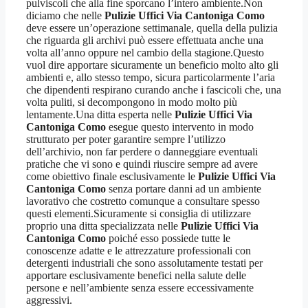
pulviscoli che alla fine sporcano l’intero ambiente.Non
diciamo che nelle
Pulizie Uffici Via Cantoniga Como
deve essere un’operazione settimanale, quella della pulizia
che riguarda gli archivi può essere effettuata anche una
volta all’anno oppure nel cambio della stagione.Questo
vuol dire apportare sicuramente un beneficio molto alto gli
ambienti e, allo stesso tempo, sicura particolarmente l’aria
che dipendenti respirano curando anche i fascicoli che, una
volta puliti, si decompongono in modo molto più
lentamente.Una ditta esperta nelle
Pulizie Uffici Via
Cantoniga Como
esegue questo intervento in modo
strutturato per poter garantire sempre l’utilizzo
dell’archivio, non far perdere o danneggiare eventuali
pratiche che vi sono e quindi riuscire sempre ad avere
come obiettivo finale esclusivamente le
Pulizie Uffici Via
Cantoniga Como
senza portare danni ad un ambiente
lavorativo che costretto comunque a consultare spesso
questi elementi.Sicuramente si consiglia di utilizzare
proprio una ditta specializzata nelle
Pulizie Uffici Via
Cantoniga Como
poiché esso possiede tutte le
conoscenze adatte e le attrezzature professionali con
detergenti industriali che sono assolutamente testati per
apportare esclusivamente benefici nella salute delle
persone e nell’ambiente senza essere eccessivamente
aggressivi.