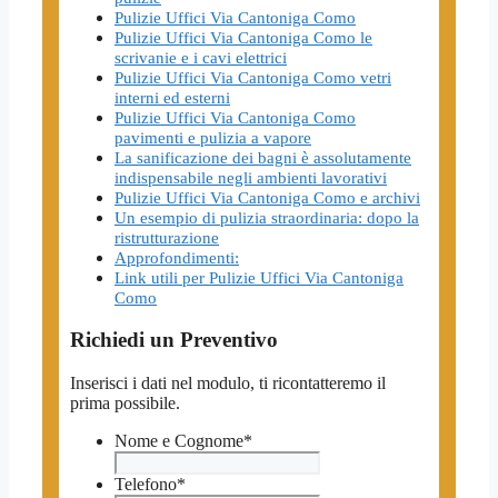
Pulizie Uffici Via Cantoniga Como
Pulizie Uffici Via Cantoniga Como le
scrivanie e i cavi elettrici
Pulizie Uffici Via Cantoniga Como vetri
interni ed esterni
Pulizie Uffici Via Cantoniga Como
pavimenti e pulizia a vapore
La sanificazione dei bagni è assolutamente
indispensabile negli ambienti lavorativi
Pulizie Uffici Via Cantoniga Como e archivi
Un esempio di pulizia straordinaria: dopo la
ristrutturazione
Approfondimenti:
Link utili per Pulizie Uffici Via Cantoniga
Como
Richiedi un Preventivo
Inserisci i dati nel modulo, ti ricontatteremo il
prima possibile.
Nome e Cognome
*
Telefono
*