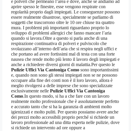
e polveri che permeano l’area e dove, anche se andiamo ad
aprire spesso le finestre, esse vengono respirate con
regolarità proprio dagli impiegati. Le conseguenze possono
essere realmente disastrose, specialmente se parliamo di
soggetti che trascorrono oltre le 10 ore chiuse tra quattro
mura. I problemi più importanti riguardano proprio lo
sviluppo di problemi allergici che fanno mancare l’aria
quando si lavora.Oltre a questo si parla anche di una
respirazione continuativa di polveri e pulviscolo che
svolazzano all’interno dell’aria che si respira negli uffici e
che portano ad avere fortissimi mal di testa con una forte
nausea che rende molto più lento il lavoro degli impiegati e
anche a richiedere diversi giorni di malattia.Per questo le
Pulizie Uffici Via Cantoniga Como
sono importantissimi
e, quando non sono gli stessi impiegati non se ne possono
occupare alla fine dei conti non è il loro lavoro, allora è
meglio rivolgersi a delle imprese che sono specializzate
esclusivamente nelle
Pulizie Uffici Via Cantoniga
Como
.In questo modo, si ha a che fare con un lavoro
realmente molto professionale che è assolutamente perfetto
e accurato tanto che si ha la garanzia di ambienti molto
igienizzati e molto puliti. Per questo possiamo avere anche
dei prezzi molto accessibili proprio perché si richiede un
lavoro professionale ad una ditta esperta nelle pulizie, dove
si richiede un intervento ad ore oppure a