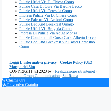
Pulizie Uffici Via D. Chiesa Como
Pulizie Casa Di Cure Via Barone Lecco
Pulizie Uffici Via Ceresola Como
Impresa Pulizie Via D. Chiesa Como
Pulizie Palestre Via Arcioni Como
Pulizie Bed And Breakfast Ornago
Pulizie Uffici Via Brogeda Como
Impresa Di Pulizie Via Adige Monza
Pulizie Condominiali Corso Carlo Alberto Lecco
Pulizie Bed And Breakfast Via Castel Carnasino
Como
Leggi L'informativa privacy
-
Cookie Policy (UE)
-
Mappa del Sito
COPYRIGHT [c] 2023 by -
Realizzazione siti internet
-
Solution Group Communication
|
Siti Roma
Chiama Ora
Preventivo Gratuito