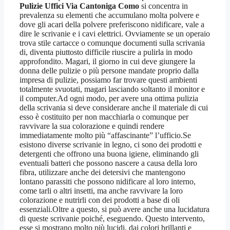
Pulizie Uffici Via Cantoniga Como
si concentra in
prevalenza su elementi che accumulano molta polvere e
dove gli acari della polvere preferiscono nidificare, vale a
dire le scrivanie e i cavi elettrici. Ovviamente se un operaio
trova stile cartacce o comunque documenti sulla scrivania
di, diventa piuttosto difficile riuscire a pulirla in modo
approfondito. Magari, il giorno in cui deve giungere la
donna delle pulizie o più persone mandate proprio dalla
impresa di pulizie, possiamo far trovare questi ambienti
totalmente svuotati, magari lasciando soltanto il monitor e
il computer.Ad ogni modo, per avere una ottima pulizia
della scrivania si deve considerare anche il materiale di cui
esso è costituito per non macchiarla o comunque per
ravvivare la sua colorazione e quindi rendere
immediatamente molto più “affascinante” l’ufficio.Se
esistono diverse scrivanie in legno, ci sono dei prodotti e
detergenti che offrono una buona igiene, eliminando gli
eventuali batteri che possono nascere a causa della loro
fibra, utilizzare anche dei detersivi che mantengono
lontano parassiti che possono nidificare al loro interno,
come tarli o altri insetti, ma anche ravvivare la loro
colorazione e nutrirli con dei prodotti a base di oli
essenziali.Oltre a questo, si può avere anche una lucidatura
di queste scrivanie poiché, eseguendo. Questo intervento,
esse si mostrano molto più lucidi, dai colori brillanti e