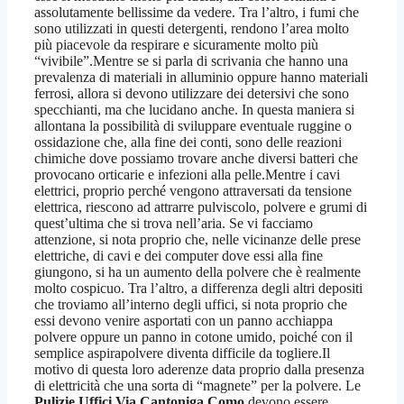
assolutamente bellissime da vedere. Tra l’altro, i fumi che
sono utilizzati in questi detergenti, rendono l’area molto
più piacevole da respirare e sicuramente molto più
“vivibile”.Mentre se si parla di scrivania che hanno una
prevalenza di materiali in alluminio oppure hanno materiali
ferrosi, allora si devono utilizzare dei detersivi che sono
specchianti, ma che lucidano anche. In questa maniera si
allontana la possibilità di sviluppare eventuale ruggine o
ossidazione che, alla fine dei conti, sono delle reazioni
chimiche dove possiamo trovare anche diversi batteri che
provocano orticarie e infezioni alla pelle.Mentre i cavi
elettrici, proprio perché vengono attraversati da tensione
elettrica, riescono ad attrarre pulviscolo, polvere e grumi di
quest’ultima che si trova nell’aria. Se vi facciamo
attenzione, si nota proprio che, nelle vicinanze delle prese
elettriche, di cavi e dei computer dove essi alla fine
giungono, si ha un aumento della polvere che è realmente
molto cospicuo. Tra l’altro, a differenza degli altri depositi
che troviamo all’interno degli uffici, si nota proprio che
essi devono venire asportati con un panno acchiappa
polvere oppure un panno in cotone umido, poiché con il
semplice aspirapolvere diventa difficile da togliere.Il
motivo di questa loro aderenze data proprio dalla presenza
di elettricità che una sorta di “magnete” per la polvere. Le
Pulizie Uffici Via Cantoniga Como
devono essere