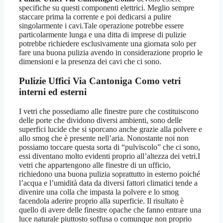
specifiche su questi componenti elettrici. Meglio sempre
staccare prima la corrente e poi dedicarsi a pulire
singolarmente i cavi.Tale operazione potrebbe essere
particolarmente lunga e una ditta di imprese di pulizie
potrebbe richiedere esclusivamente una giornata solo per
fare una buona pulizia avendo in considerazione proprio le
dimensioni e la presenza dei cavi che ci sono.
Pulizie Uffici Via Cantoniga Como
vetri
interni ed esterni
I vetri che possediamo alle finestre pure che costituiscono
delle porte che dividono diversi ambienti, sono delle
superfici lucide che si sporcano anche grazie alla polvere e
allo smog che è presente nell’aria. Nonostante noi non
possiamo toccare questa sorta di “pulviscolo” che ci sono,
essi diventano molto evidenti proprio all’altezza dei vetri.I
vetri che appartengono alle finestre di un ufficio,
richiedono una buona pulizia soprattutto in esterno poiché
l’acqua e l’umidità data da diversi fattori climatici tende a
divenire una colla che impasta la polvere e lo smog
facendola aderire proprio alla superficie. Il risultato è
quello di avere delle finestre opache che fanno entrare una
luce naturale piuttosto soffusa o comunque non proprio