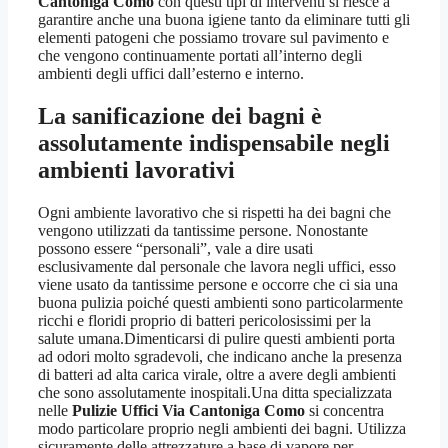
Cantoniga Como
con questi tipi di interventi si riesce a
garantire anche una buona igiene tanto da eliminare tutti gli
elementi patogeni che possiamo trovare sul pavimento e
che vengono continuamente portati all’interno degli
ambienti degli uffici dall’esterno e interno.
La sanificazione dei bagni è
assolutamente indispensabile negli
ambienti lavorativi
Ogni ambiente lavorativo che si rispetti ha dei bagni che
vengono utilizzati da tantissime persone. Nonostante
possono essere “personali”, vale a dire usati
esclusivamente dal personale che lavora negli uffici, esso
viene usato da tantissime persone e occorre che ci sia una
buona pulizia poiché questi ambienti sono particolarmente
ricchi e floridi proprio di batteri pericolosissimi per la
salute umana.Dimenticarsi di pulire questi ambienti porta
ad odori molto sgradevoli, che indicano anche la presenza
di batteri ad alta carica virale, oltre a avere degli ambienti
che sono assolutamente inospitali.Una ditta specializzata
nelle
Pulizie Uffici Via Cantoniga Como
si concentra
modo particolare proprio negli ambienti dei bagni. Utilizza
sicuramente delle attrezzature a base di vapore per