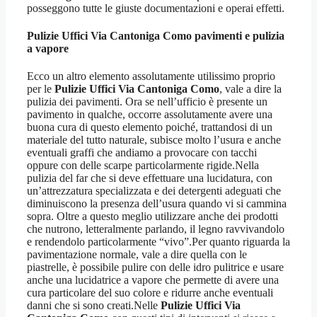
posseggono tutte le giuste documentazioni e operai effetti.
Pulizie Uffici Via Cantoniga Como
pavimenti e pulizia
a vapore
Ecco un altro elemento assolutamente utilissimo proprio
per le
Pulizie Uffici Via Cantoniga Como
, vale a dire la
pulizia dei pavimenti. Ora se nell’ufficio è presente un
pavimento in qualche, occorre assolutamente avere una
buona cura di questo elemento poiché, trattandosi di un
materiale del tutto naturale, subisce molto l’usura e anche
eventuali graffi che andiamo a provocare con tacchi
oppure con delle scarpe particolarmente rigide.Nella
pulizia del far che si deve effettuare una lucidatura, con
un’attrezzatura specializzata e dei detergenti adeguati che
diminuiscono la presenza dell’usura quando vi si cammina
sopra. Oltre a questo meglio utilizzare anche dei prodotti
che nutrono, letteralmente parlando, il legno ravvivandolo
e rendendolo particolarmente “vivo”.Per quanto riguarda la
pavimentazione normale, vale a dire quella con le
piastrelle, è possibile pulire con delle idro pulitrice e usare
anche una lucidatrice a vapore che permette di avere una
cura particolare del suo colore e ridurre anche eventuali
danni che si sono creati.Nelle
Pulizie Uffici Via