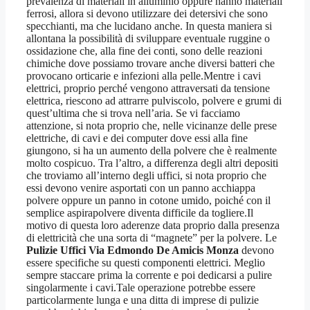
prevalenza di materiali in alluminio oppure hanno materiali
ferrosi, allora si devono utilizzare dei detersivi che sono
specchianti, ma che lucidano anche. In questa maniera si
allontana la possibilità di sviluppare eventuale ruggine o
ossidazione che, alla fine dei conti, sono delle reazioni
chimiche dove possiamo trovare anche diversi batteri che
provocano orticarie e infezioni alla pelle.Mentre i cavi
elettrici, proprio perché vengono attraversati da tensione
elettrica, riescono ad attrarre pulviscolo, polvere e grumi di
quest’ultima che si trova nell’aria. Se vi facciamo
attenzione, si nota proprio che, nelle vicinanze delle prese
elettriche, di cavi e dei computer dove essi alla fine
giungono, si ha un aumento della polvere che è realmente
molto cospicuo. Tra l’altro, a differenza degli altri depositi
che troviamo all’interno degli uffici, si nota proprio che
essi devono venire asportati con un panno acchiappa
polvere oppure un panno in cotone umido, poiché con il
semplice aspirapolvere diventa difficile da togliere.Il
motivo di questa loro aderenze data proprio dalla presenza
di elettricità che una sorta di “magnete” per la polvere. Le
Pulizie Uffici Via Edmondo De Amicis Monza
devono
essere specifiche su questi componenti elettrici. Meglio
sempre staccare prima la corrente e poi dedicarsi a pulire
singolarmente i cavi.Tale operazione potrebbe essere
particolarmente lunga e una ditta di imprese di pulizie