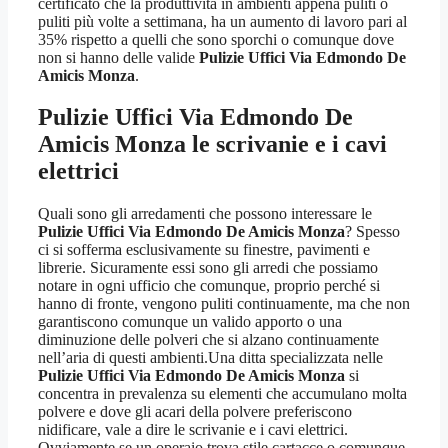
certificato che la produttività in ambienti appena puliti o
puliti più volte a settimana, ha un aumento di lavoro pari al
35% rispetto a quelli che sono sporchi o comunque dove
non si hanno delle valide
Pulizie Uffici Via Edmondo De
Amicis Monza
.
Pulizie Uffici Via Edmondo De
Amicis Monza
le scrivanie e i cavi
elettrici
Quali sono gli arredamenti che possono interessare le
Pulizie Uffici Via Edmondo De Amicis Monza
? Spesso
ci si sofferma esclusivamente su finestre, pavimenti e
librerie. Sicuramente essi sono gli arredi che possiamo
notare in ogni ufficio che comunque, proprio perché si
hanno di fronte, vengono puliti continuamente, ma che non
garantiscono comunque un valido apporto o una
diminuzione delle polveri che si alzano continuamente
nell’aria di questi ambienti.Una ditta specializzata nelle
Pulizie Uffici Via Edmondo De Amicis Monza
si
concentra in prevalenza su elementi che accumulano molta
polvere e dove gli acari della polvere preferiscono
nidificare, vale a dire le scrivanie e i cavi elettrici.
Ovviamente se un operaio trova stile cartacce o comunque