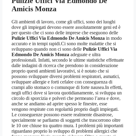
Pulizie Uffici Via Edmondo De
Amicis Monza
Gli ambienti di lavoro, come gli uffici, sono dei luoghi
dove gli impiegati devono essere assolutamente geni ed è
per questo che ci sono delle imprese che eseguono delle
Pulizie Uffici Via Edmondo De Amicis Monza
in modo
accurato e in tempi rapidi.Ci sono molte malattie che si
sviluppano quando non ci sono delle
Pulizie Uffici Via
Edmondo De Amicis Monza
adeguate e ultra
professionali. Infatti, secondo le ultime statistiche effettuate
dalle indagini di ricerca che prendono in considerazione
proprio questi ambienti lavorativi, si è notato che si
possono sviluppare diversi problemi respiratori, asmatici,
sviluppare allergie e forti cefalee con conseguenza di
crampi allo stomaco o comunque di forte nausea.In effetti,
negli uffici dove si lavora quotidianamente, si sviluppa un
circolo di sporcizia e polveri che permeano l’area e dove,
anche se andiamo ad aprire spesso le finestre, esse
vengono respirate con regolarità proprio dagli impiegati.
Le conseguenze possono essere realmente disastrose,
specialmente se parliamo di soggetti che trascorrono oltre
le 10 ore chiuse tra quattro mura. I problemi più importanti
riguardano proprio lo sviluppo di problemi allergici che