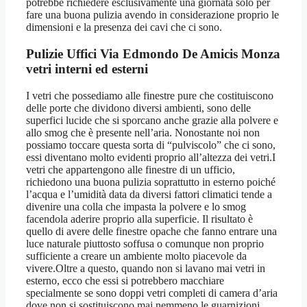
potrebbe richiedere esclusivamente una giornata solo per
fare una buona pulizia avendo in considerazione proprio le
dimensioni e la presenza dei cavi che ci sono.
Pulizie Uffici Via Edmondo De Amicis Monza
vetri interni ed esterni
I vetri che possediamo alle finestre pure che costituiscono
delle porte che dividono diversi ambienti, sono delle
superfici lucide che si sporcano anche grazie alla polvere e
allo smog che è presente nell’aria. Nonostante noi non
possiamo toccare questa sorta di “pulviscolo” che ci sono,
essi diventano molto evidenti proprio all’altezza dei vetri.I
vetri che appartengono alle finestre di un ufficio,
richiedono una buona pulizia soprattutto in esterno poiché
l’acqua e l’umidità data da diversi fattori climatici tende a
divenire una colla che impasta la polvere e lo smog
facendola aderire proprio alla superficie. Il risultato è
quello di avere delle finestre opache che fanno entrare una
luce naturale piuttosto soffusa o comunque non proprio
sufficiente a creare un ambiente molto piacevole da
vivere.Oltre a questo, quando non si lavano mai vetri in
esterno, ecco che essi si potrebbero macchiare
specialmente se sono doppi vetri completi di camera d’aria
dove non si sostituiscono mai nemmeno le guarnizioni.