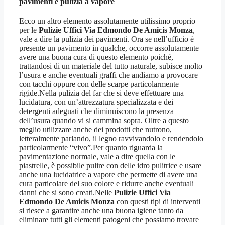
pavimenti e pulizia a vapore
Ecco un altro elemento assolutamente utilissimo proprio
per le
Pulizie Uffici Via Edmondo De Amicis Monza
,
vale a dire la pulizia dei pavimenti. Ora se nell’ufficio è
presente un pavimento in qualche, occorre assolutamente
avere una buona cura di questo elemento poiché,
trattandosi di un materiale del tutto naturale, subisce molto
l’usura e anche eventuali graffi che andiamo a provocare
con tacchi oppure con delle scarpe particolarmente
rigide.Nella pulizia del far che si deve effettuare una
lucidatura, con un’attrezzatura specializzata e dei
detergenti adeguati che diminuiscono la presenza
dell’usura quando vi si cammina sopra. Oltre a questo
meglio utilizzare anche dei prodotti che nutrono,
letteralmente parlando, il legno ravvivandolo e rendendolo
particolarmente “vivo”.Per quanto riguarda la
pavimentazione normale, vale a dire quella con le
piastrelle, è possibile pulire con delle idro pulitrice e usare
anche una lucidatrice a vapore che permette di avere una
cura particolare del suo colore e ridurre anche eventuali
danni che si sono creati.Nelle
Pulizie Uffici Via
Edmondo De Amicis Monza
con questi tipi di interventi
si riesce a garantire anche una buona igiene tanto da
eliminare tutti gli elementi patogeni che possiamo trovare