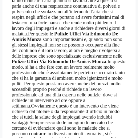
fanno mancare l’aria quando si lavora.Oltre a questo si
parla anche di una respirazione continuativa di polveri e
pulviscolo che svolazzano all’interno dell’aria che si
respira negli uffici e che portano ad avere fortissimi mal di
testa con una forte nausea che rende molto più lento il
lavoro degli impiegati e anche a richiedere diversi giorni di
malattia.Per questo le
Pulizie Uffici Via Edmondo De
Amicis Monza
sono importantissimi e, quando non sono
gli stessi impiegati non se ne possono occupare alla fine
dei conti non è il loro lavoro, allora è meglio rivolgersi a
delle imprese che sono specializzate esclusivamente nelle
Pulizie Uffici Via Edmondo De Amicis Monza
.In questo
modo, si ha a che fare con un lavoro realmente molto
professionale che è assolutamente perfetto e accurato tanto
che si ha la garanzia di ambienti molto igienizzati e molto
puliti. Per questo possiamo avere anche dei prezzi molto
accessibili proprio perché si richiede un lavoro
professionale ad una ditta esperta nelle pulizie, dove si
richiede un intervento ad ore oppure a
settimana.Ovviamente questo è un intervento che viene
richiesto dal titolare o da responsabile d’ufficio in modo
che si tuteli la salute degli impiegati avendo indubbi
vantaggi.Sempre secondo le indagini di mercato che
cercano di evidenziare quali sono le malattie che si
possono contrarre in diversi ambienti lavorativi, si è