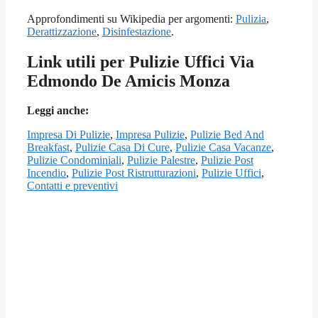
Approfondimenti su Wikipedia per argomenti:
Pulizia
,
Derattizzazione
,
Disinfestazione
.
Link utili per Pulizie Uffici Via
Edmondo De Amicis Monza
Leggi anche:
Impresa Di Pulizie
,
Impresa Pulizie
,
Pulizie Bed And
Breakfast
,
Pulizie Casa Di Cure
,
Pulizie Casa Vacanze
,
Pulizie Condominiali
,
Pulizie Palestre
,
Pulizie Post
Incendio
,
Pulizie Post Ristrutturazioni
,
Pulizie Uffici
,
Contatti e preventivi