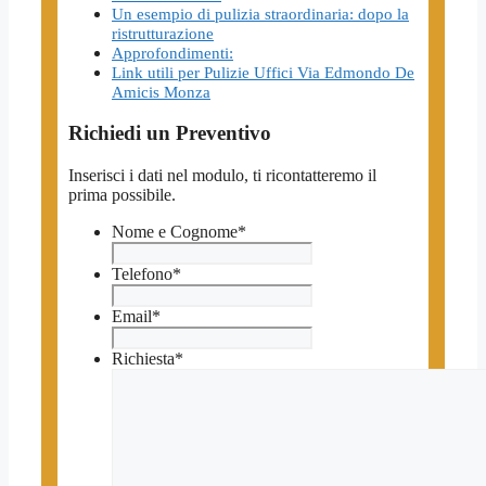
Un esempio di pulizia straordinaria: dopo la
ristrutturazione
Approfondimenti:
Link utili per Pulizie Uffici Via Edmondo De
Amicis Monza
Richiedi un Preventivo
Inserisci i dati nel modulo, ti ricontatteremo il
prima possibile.
Nome e Cognome
*
Telefono
*
Email
*
Richiesta
*