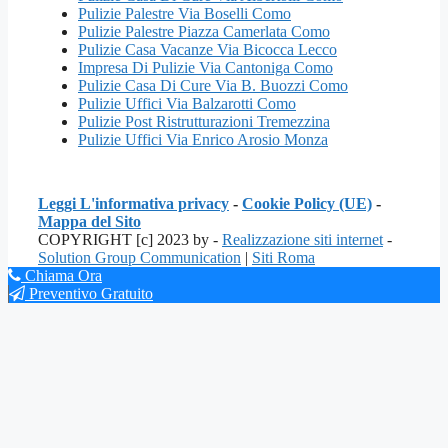
Pulizie Palestre Via Boselli Como
Pulizie Palestre Piazza Camerlata Como
Pulizie Casa Vacanze Via Bicocca Lecco
Impresa Di Pulizie Via Cantoniga Como
Pulizie Casa Di Cure Via B. Buozzi Como
Pulizie Uffici Via Balzarotti Como
Pulizie Post Ristrutturazioni Tremezzina
Pulizie Uffici Via Enrico Arosio Monza
Leggi L'informativa privacy
-
Cookie Policy (UE)
-
Mappa del Sito
COPYRIGHT [c] 2023 by -
Realizzazione siti internet
-
Solution Group Communication
|
Siti Roma
Chiama Ora
Preventivo Gratuito