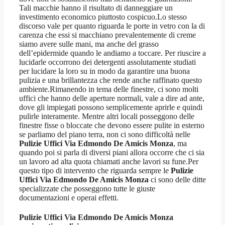
Tali macchie hanno il risultato di danneggiare un
investimento economico piuttosto cospicuo.Lo stesso
discorso vale per quanto riguarda le porte in vetro con la di
carenza che essi si macchiano prevalentemente di creme
siamo avere sulle mani, ma anche del grasso
dell’epidermide quando le andiamo a toccare. Per riuscire a
lucidarle occorrono dei detergenti assolutamente studiati
per lucidare la loro su in modo da garantire una buona
pulizia e una brillantezza che rende anche raffinato questo
ambiente.Rimanendo in tema delle finestre, ci sono molti
uffici che hanno delle aperture normali, vale a dire ad ante,
dove gli impiegati possono semplicemente aprirle e quindi
pulirle interamente. Mentre altri locali posseggono delle
finestre fisse o bloccate che devono essere pulite in esterno
se parliamo del piano terra, non ci sono difficoltà nelle
Pulizie Uffici Via Edmondo De Amicis Monza
, ma
quando poi si parla di diversi piani allora occorre che ci sia
un lavoro ad alta quota chiamati anche lavori su fune.Per
questo tipo di intervento che riguarda sempre le
Pulizie
Uffici Via Edmondo De Amicis Monza
ci sono delle ditte
specializzate che posseggono tutte le giuste
documentazioni e operai effetti.
Pulizie Uffici Via Edmondo De Amicis Monza