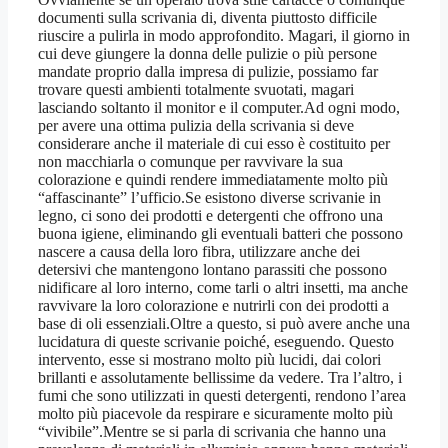
documenti sulla scrivania di, diventa piuttosto difficile
riuscire a pulirla in modo approfondito. Magari, il giorno in
cui deve giungere la donna delle pulizie o più persone
mandate proprio dalla impresa di pulizie, possiamo far
trovare questi ambienti totalmente svuotati, magari
lasciando soltanto il monitor e il computer.Ad ogni modo,
per avere una ottima pulizia della scrivania si deve
considerare anche il materiale di cui esso è costituito per
non macchiarla o comunque per ravvivare la sua
colorazione e quindi rendere immediatamente molto più
“affascinante” l’ufficio.Se esistono diverse scrivanie in
legno, ci sono dei prodotti e detergenti che offrono una
buona igiene, eliminando gli eventuali batteri che possono
nascere a causa della loro fibra, utilizzare anche dei
detersivi che mantengono lontano parassiti che possono
nidificare al loro interno, come tarli o altri insetti, ma anche
ravvivare la loro colorazione e nutrirli con dei prodotti a
base di oli essenziali.Oltre a questo, si può avere anche una
lucidatura di queste scrivanie poiché, eseguendo. Questo
intervento, esse si mostrano molto più lucidi, dai colori
brillanti e assolutamente bellissime da vedere. Tra l’altro, i
fumi che sono utilizzati in questi detergenti, rendono l’area
molto più piacevole da respirare e sicuramente molto più
“vivibile”.Mentre se si parla di scrivania che hanno una