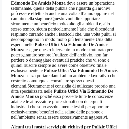
Edmondo De Amicis Monza
deve essere un’operazione
settimanale, quella della pulizia che riguarda gli archivi
può essere effettuata anche una volta all’anno oppure nel
cambio della stagione.Questo vuol dire apportare
sicuramente un beneficio molto alto gli ambienti e, allo
stesso tempo, sicura particolarmente l’aria che dipendenti
respirano curando anche i fascicoli che, una volta puliti, si
decompongono in modo molto più lentamente.Una ditta
esperta nelle
Pulizie Uffici Via Edmondo De Amicis
Monza
esegue questo intervento in modo strutturato per
poter garantire sempre l’utilizzo dell’archivio, non far
perdere o danneggiare eventuali pratiche che vi sono e
quindi riuscire sempre ad avere come obiettivo finale
esclusivamente le
Pulizie Uffici Via Edmondo De Amicis
Monza
senza portare danni ad un ambiente lavorativo che
costretto comunque a consultare spesso questi
elementi.Sicuramente si consiglia di utilizzare proprio una
ditta specializzata nelle
Pulizie Uffici Via Edmondo De
Amicis Monza
poiché esso possiede tutte le conoscenze
adatte e le attrezzature professionali con detergenti
industriali che sono assolutamente testati per apportare
esclusivamente benefici nella salute delle persone e
nell’ambiente senza essere eccessivamente aggressivi.
Alcuni tra i nostri servizi più richiesti per
Pulizie Uffici