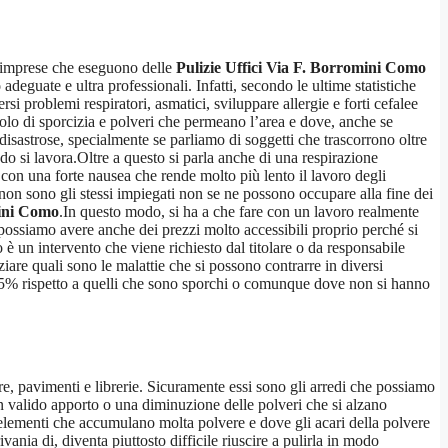
e imprese che eseguono delle
Pulizie Uffici Via F. Borromini Como
o
adeguate e ultra professionali. Infatti, secondo le ultime statistiche
si problemi respiratori, asmatici, sviluppare allergie e forti cefalee
olo di sporcizia e polveri che permeano l’area e dove, anche se
isastrose, specialmente se parliamo di soggetti che trascorrono oltre
do si lavora.Oltre a questo si parla anche di una respirazione
a con una forte nausea che rende molto più lento il lavoro degli
on sono gli stessi impiegati non se ne possono occupare alla fine dei
mini Como
.In questo modo, si ha a che fare con un lavoro realmente
 possiamo avere anche dei prezzi molto accessibili proprio perché si
è un intervento che viene richiesto dal titolare o da responsabile
are quali sono le malattie che si possono contrarre in diversi
 al 35% rispetto a quelli che sono sporchi o comunque dove non si hanno
re, pavimenti e librerie. Sicuramente essi sono gli arredi che possiamo
 valido apporto o una diminuzione delle polveri che si alzano
elementi che accumulano molta polvere e dove gli acari della polvere
vania di, diventa piuttosto difficile riuscire a pulirla in modo