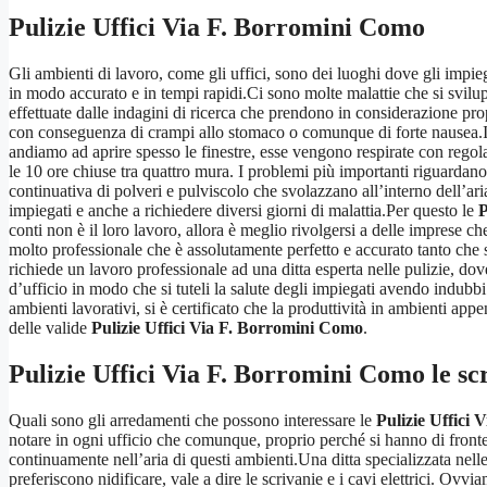
Pulizie Uffici Via F. Borromini Como
Gli ambienti di lavoro, come gli uffici, sono dei luoghi dove gli imp
in modo accurato e in tempi rapidi.Ci sono molte malattie che si svi
effettuate dalle indagini di ricerca che prendono in considerazione propr
con conseguenza di crampi allo stomaco o comunque di forte nausea.In e
andiamo ad aprire spesso le finestre, esse vengono respirate con regol
le 10 ore chiuse tra quattro mura. I problemi più importanti riguardano
continuativa di polveri e pulviscolo che svolazzano all’interno dell’ari
impiegati e anche a richiedere diversi giorni di malattia.Per questo le
P
conti non è il loro lavoro, allora è meglio rivolgersi a delle imprese 
molto professionale che è assolutamente perfetto e accurato tanto che s
richiede un lavoro professionale ad una ditta esperta nelle pulizie, do
d’ufficio in modo che si tuteli la salute degli impiegati avendo indub
ambienti lavorativi, si è certificato che la produttività in ambienti a
delle valide
Pulizie Uffici Via F. Borromini Como
.
Pulizie Uffici Via F. Borromini Como
le scr
Quali sono gli arredamenti che possono interessare le
Pulizie Uffici
notare in ogni ufficio che comunque, proprio perché si hanno di fron
continuamente nell’aria di questi ambienti.Una ditta specializzata nell
preferiscono nidificare, vale a dire le scrivanie e i cavi elettrici. Ovv