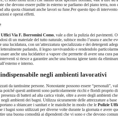
ate che devono essere pulite in esterno se parliamo del piano terra, non c
o ad alta quota chiamati anche lavori su fune.Per questo tipo di interven
ioni e operai effetti.
e
e Uffici Via F. Borromini Como
, vale a dire la pulizia dei pavimenti. 
osi di un materiale del tutto naturale, subisce molto l’usura e anche e
are una lucidatura, con un’attrezzatura specializzata e dei detergenti a
o, letteralmente parlando, il legno ravvivandolo e rendendolo particolar
ce e usare anche una lucidatrice a vapore che permette di avere una cura p
 interventi si riesce a garantire anche una buona igiene tanto da elimina
ll’esterno e interno.
indispensabile negli ambienti lavorativi
zzati da tantissime persone. Nonostante possono essere “personali”, vale
a poiché questi ambienti sono particolarmente ricchi e floridi proprio di 
resenza di batteri ad alta carica virale, oltre a avere degli ambienti ch
negli ambienti dei bagni. Utilizza sicuramente delle attrezzature a base 
 portano a sbiancare i sanitari e le maioliche in modo che le
Pulizie Uff
i bagni sono utilizzati per diverse volte durante la giornata e avere q
entire una buona comodità ai dipendenti che vi sono e che devono comunq