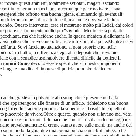
ar trovare questi ambienti totalmente svuotati, magari lasciando
 è costituito per non macchiarla o comunque per ravvivare la sua
detergenti che offrono una buona igiene, eliminando gli eventuali
ro interno, come tarli o altri insetti, ma anche ravvivare la loro
eguendo. Questo intervento, esse si mostrano molto più lucidi, dai colori
 respirare e sicuramente molto più “vivibile”.Mentre se si parla di
 specchianti, ma che lucidano anche. In questa maniera si allontana la
rsi batteri che provocano orticarie e infezioni alla pelle.Mentre i cavi
nell’aria. Se vi facciamo attenzione, si nota proprio che, nelle
cuo. Tra l’altro, a differenza degli altri depositi che troviamo
hé con il semplice aspirapolvere diventa difficile da togliere.Il
 Borromini Como
devono essere specifiche su questi componenti
e lunga e una ditta di imprese di pulizie potrebbe richiedere
.
o anche grazie alla polvere e allo smog che è presente nell’aria.
ri che appartengono alle finestre di un ufficio, richiedono una buona
og facendola aderire proprio alla superficie. Il risultato è quello di
to piacevole da vivere.Oltre a questo, quando non si lavano mai vetri
mmeno le guarnizioni. Tali macchie hanno il risultato di danneggiare
cchiano prevalentemente di creme siamo avere sulle mani, ma anche del
ro su in modo da garantire una buona pulizia e una brillantezza che
ante, dove gli impiegati possono semplicemente aprirle e quindi pulirle