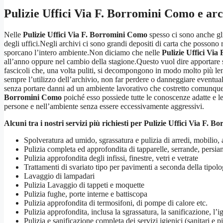
Pulizie Uffici Via F. Borromini Como
e arc
Nelle
Pulizie Uffici Via F. Borromini Como
spesso ci sono anche gli 
degli uffici.Negli archivi ci sono grandi depositi di carta che posson
sporcano l’intero ambiente.Non diciamo che nelle
Pulizie Uffici Vi
all’anno oppure nel cambio della stagione.Questo vuol dire apportare s
fascicoli che, una volta puliti, si decompongono in modo molto più le
sempre l’utilizzo dell’archivio, non far perdere o danneggiare eventua
senza portare danni ad un ambiente lavorativo che costretto comunque a
Borromini Como
poiché esso possiede tutte le conoscenze adatte e le 
persone e nell’ambiente senza essere eccessivamente aggressivi.
Alcuni tra i nostri servizi più richiesti per
Pulizie Uffici Via F. 
Spolveratura ad umido, sgrassatura e pulizia di arredi, mobilio, 
Pulizia completa ed approfondita di tapparelle, serrande, persi
Pulizia approfondita degli infissi, finestre, vetri e vetrate
Trattamenti di svariato tipo per pavimenti a seconda della tipol
Lavaggio di lampadari
Pulizia Lavaggio di tappeti e moquette
Pulizia fughe, porte interne e battiscopa
Pulizia approfondita di termosifoni, di pompe di calore etc.
Pulizia approfondita, inclusa la sgrassatura, la sanificazione, l’i
Pulizia e sanificazione completa dei servizi igienici (sanitari e pi