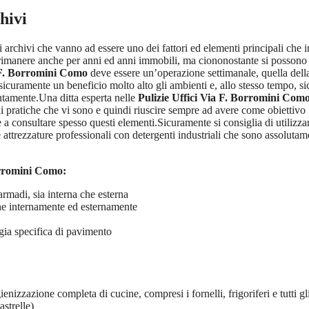
hivi
archivi che vanno ad essere uno dei fattori ed elementi principali che int
o rimanere anche per anni ed anni immobili, ma ciononostante si possono 
a F. Borromini Como
deve essere un’operazione settimanale, quella della
icuramente un beneficio molto alto gli ambienti e, allo stesso tempo, si
ntamente.Una ditta esperta nelle
Pulizie Uffici Via F. Borromini Com
li pratiche che vi sono e quindi riuscire sempre ad avere come obiettivo
 consultare spesso questi elementi.Sicuramente si consiglia di utilizzar
attrezzature professionali con detergenti industriali che sono assolutame
Borromini Como
:
armadi, sia interna che esterna
ane internamente ed esternamente
ogia specifica di pavimento
gienizzazione completa di cucine, compresi i fornelli, frigoriferi e tutti gl
astrelle)