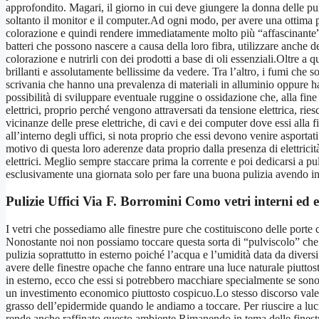
approfondito. Magari, il giorno in cui deve giungere la donna delle pu
soltanto il monitor e il computer.Ad ogni modo, per avere una ottima p
colorazione e quindi rendere immediatamente molto più “affascinante” l
batteri che possono nascere a causa della loro fibra, utilizzare anche d
colorazione e nutrirli con dei prodotti a base di oli essenziali.Oltre a
brillanti e assolutamente bellissime da vedere. Tra l’altro, i fumi che 
scrivania che hanno una prevalenza di materiali in alluminio oppure han
possibilità di sviluppare eventuale ruggine o ossidazione che, alla fin
elettrici, proprio perché vengono attraversati da tensione elettrica, rie
vicinanze delle prese elettriche, di cavi e dei computer dove essi alla 
all’interno degli uffici, si nota proprio che essi devono venire asport
motivo di questa loro aderenze data proprio dalla presenza di elettrici
elettrici. Meglio sempre staccare prima la corrente e poi dedicarsi a p
esclusivamente una giornata solo per fare una buona pulizia avendo in
Pulizie Uffici Via F. Borromini Como
vetri interni ed e
I vetri che possediamo alle finestre pure che costituiscono delle porte 
Nonostante noi non possiamo toccare questa sorta di “pulviscolo” che ci
pulizia soprattutto in esterno poiché l’acqua e l’umidità data da diversi
avere delle finestre opache che fanno entrare una luce naturale piutt
in esterno, ecco che essi si potrebbero macchiare specialmente se son
un investimento economico piuttosto cospicuo.Lo stesso discorso vale 
grasso dell’epidermide quando le andiamo a toccare. Per riuscire a luc
rende anche raffinato questo ambiente.Rimanendo in tema delle finestre