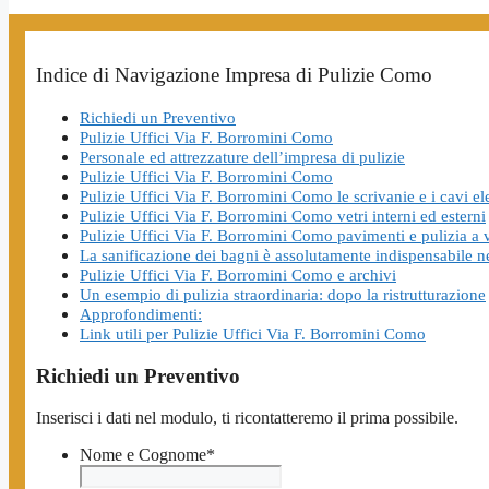
Indice di Navigazione Impresa di Pulizie Como
Richiedi un Preventivo
Pulizie Uffici Via F. Borromini Como
Personale ed attrezzature dell’impresa di pulizie
Pulizie Uffici Via F. Borromini Como
Pulizie Uffici Via F. Borromini Como le scrivanie e i cavi ele
Pulizie Uffici Via F. Borromini Como vetri interni ed esterni
Pulizie Uffici Via F. Borromini Como pavimenti e pulizia a 
La sanificazione dei bagni è assolutamente indispensabile ne
Pulizie Uffici Via F. Borromini Como e archivi
Un esempio di pulizia straordinaria: dopo la ristrutturazione
Approfondimenti:
Link utili per Pulizie Uffici Via F. Borromini Como
Richiedi un Preventivo
Inserisci i dati nel modulo, ti ricontatteremo il prima possibile.
Nome e Cognome
*