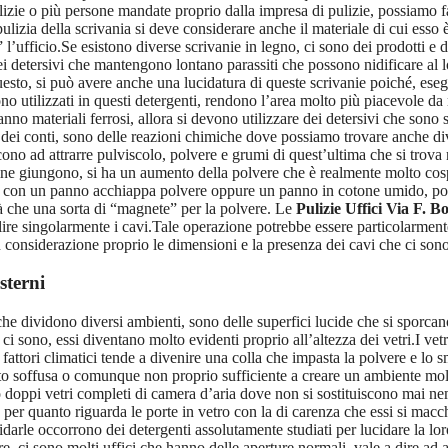
lizie o più persone mandate proprio dalla impresa di pulizie, possiamo f
ulizia della scrivania si deve considerare anche il materiale di cui esso
’ufficio.Se esistono diverse scrivanie in legno, ci sono dei prodotti e 
ei detersivi che mantengono lontano parassiti che possono nidificare al lo
 questo, si può avere anche una lucidatura di queste scrivanie poiché, es
sono utilizzati in questi detergenti, rendono l’area molto più piacevole da
no materiali ferrosi, allora si devono utilizzare dei detersivi che sono
e dei conti, sono delle reazioni chimiche dove possiamo trovare anche dive
scono ad attrarre pulviscolo, polvere e grumi di quest’ultima che si trova 
fine giungono, si ha un aumento della polvere che è realmente molto cospi
ati con un panno acchiappa polvere oppure un panno in cotone umido, poic
tà che una sorta di “magnete” per la polvere. Le
Pulizie Uffici Via F.
ulire singolarmente i cavi.Tale operazione potrebbe essere particolarment
 considerazione proprio le dimensioni e la presenza dei cavi che ci sono
sterni
che dividono diversi ambienti, sono delle superfici lucide che si sporcan
 sono, essi diventano molto evidenti proprio all’altezza dei vetri.I vet
 fattori climatici tende a divenire una colla che impasta la polvere e lo sm
osto soffusa o comunque non proprio sufficiente a creare un ambiente mol
o doppi vetri completi di camera d’aria dove non si sostituiscono mai ne
per quanto riguarda le porte in vetro con la di carenza che essi si ma
idarle occorrono dei detergenti assolutamente studiati per lucidare la lo
, ci sono molti uffici che hanno delle aperture normali, vale a dire ad 