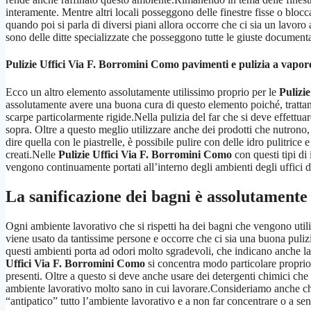
interamente. Mentre altri locali posseggono delle finestre fisse o blocc
quando poi si parla di diversi piani allora occorre che ci sia un lavor
sono delle ditte specializzate che posseggono tutte le giuste documentaz
Pulizie Uffici Via F. Borromini Como
pavimenti e pulizia a vapor
Ecco un altro elemento assolutamente utilissimo proprio per le
Pulizi
assolutamente avere una buona cura di questo elemento poiché, trattand
scarpe particolarmente rigide.Nella pulizia del far che si deve effettu
sopra. Oltre a questo meglio utilizzare anche dei prodotti che nutron
dire quella con le piastrelle, è possibile pulire con delle idro pulitri
creati.Nelle
Pulizie Uffici Via F. Borromini Como
con questi tipi di
vengono continuamente portati all’interno degli ambienti degli uffici da
La sanificazione dei bagni è assolutamente 
Ogni ambiente lavorativo che si rispetti ha dei bagni che vengono utili
viene usato da tantissime persone e occorre che ci sia una buona pulizi
questi ambienti porta ad odori molto sgradevoli, che indicano anche la p
Uffici Via F. Borromini Como
si concentra modo particolare proprio 
presenti. Oltre a questo si deve anche usare dei detergenti chimici che
ambiente lavorativo molto sano in cui lavorare.Consideriamo anche che 
“antipatico” tutto l’ambiente lavorativo e a non far concentrare o a s