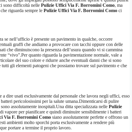
i sono difficoltà nelle
Pulizie Uffici Via F. Borromini Como
, ma
to che riguarda sempre le
Pulizie Uffici Via F. Borromini Como
ci
Ora se nell’ufficio è presente un pavimento in qualche, occorre
ventuali graffi che andiamo a provocare con tacchi oppure con delle
deguati che diminuiscono la presenza dell’usura quando vi si cammina
mente “vivo”.Per quanto riguarda la pavimentazione normale, vale a
articolare del suo colore e ridurre anche eventuali danni che si sono
re tutti gli elementi patogeni che possiamo trovare sul pavimento e che
 a dire usati esclusivamente dal personale che lavora negli uffici, esso
batteri pericolosissimi per la salute umana.Dimenticarsi di pulire
e sono assolutamente inospitali.Una ditta specializzata nelle
Pulizie
di vapore per pianificare e quindi diminuire sensibilmente i batteri
ici Via F. Borromini Como
siano assolutamente perfette e offrono un
uesti ambienti molto sporchi porta esclusivamente a rendere più
ue portare a termine il proprio lavoro.