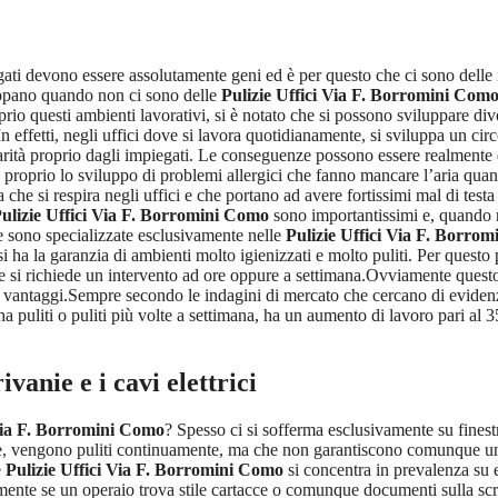
iegati devono essere assolutamente geni ed è per questo che ci sono dell
luppano quando non ci sono delle
Pulizie Uffici Via F. Borromini Com
io questi ambienti lavorativi, si è notato che si possono sviluppare diver
ffetti, negli uffici dove si lavora quotidianamente, si sviluppa un circ
arità proprio dagli impiegati. Le conseguenze possono essere realmente d
 proprio lo sviluppo di problemi allergici che fanno mancare l’aria quan
a che si respira negli uffici e che portano ad avere fortissimi mal di test
ulizie Uffici Via F. Borromini Como
sono importantissimi e, quando n
che sono specializzate esclusivamente nelle
Pulizie Uffici Via F. Borro
i ha la garanzia di ambienti molto igienizzati e molto puliti. Per questo
ve si richiede un intervento ad ore oppure a settimana.Ovviamente questo 
bi vantaggi.Sempre secondo le indagini di mercato che cercano di evidenzi
ppena puliti o puliti più volte a settimana, ha un aumento di lavoro pari
ivanie e i cavi elettrici
 Via F. Borromini Como
? Spesso ci si sofferma esclusivamente su finest
te, vengono puliti continuamente, ma che non garantiscono comunque un
e
Pulizie Uffici Via F. Borromini Como
si concentra in prevalenza su 
iamente se un operaio trova stile cartacce o comunque documenti sulla scri