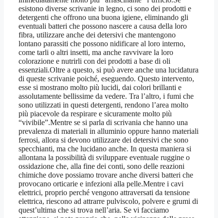
esistono diverse scrivanie in legno, ci sono dei prodotti e
detergenti che offrono una buona igiene, eliminando gli
eventuali batteri che possono nascere a causa della loro
fibra, utilizzare anche dei detersivi che mantengono
lontano parassiti che possono nidificare al loro interno,
come tarli o altri insetti, ma anche ravvivare la loro
colorazione e nutrirli con dei prodotti a base di oli
essenziali.Oltre a questo, si può avere anche una lucidatura
di queste scrivanie poiché, eseguendo. Questo intervento,
esse si mostrano molto più lucidi, dai colori brillanti e
assolutamente bellissime da vedere. Tra l’altro, i fumi che
sono utilizzati in questi detergenti, rendono l’area molto
più piacevole da respirare e sicuramente molto più
“vivibile”.Mentre se si parla di scrivania che hanno una
prevalenza di materiali in alluminio oppure hanno materiali
ferrosi, allora si devono utilizzare dei detersivi che sono
specchianti, ma che lucidano anche. In questa maniera si
allontana la possibilità di sviluppare eventuale ruggine o
ossidazione che, alla fine dei conti, sono delle reazioni
chimiche dove possiamo trovare anche diversi batteri che
provocano orticarie e infezioni alla pelle.Mentre i cavi
elettrici, proprio perché vengono attraversati da tensione
elettrica, riescono ad attrarre pulviscolo, polvere e grumi di
quest’ultima che si trova nell’aria. Se vi facciamo