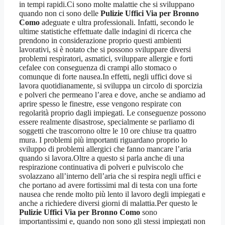
in tempi rapidi.Ci sono molte malattie che si sviluppano
quando non ci sono delle
Pulizie Uffici Via per Bronno
Como
adeguate e ultra professionali. Infatti, secondo le
ultime statistiche effettuate dalle indagini di ricerca che
prendono in considerazione proprio questi ambienti
lavorativi, si è notato che si possono sviluppare diversi
problemi respiratori, asmatici, sviluppare allergie e forti
cefalee con conseguenza di crampi allo stomaco o
comunque di forte nausea.In effetti, negli uffici dove si
lavora quotidianamente, si sviluppa un circolo di sporcizia
e polveri che permeano l’area e dove, anche se andiamo ad
aprire spesso le finestre, esse vengono respirate con
regolarità proprio dagli impiegati. Le conseguenze possono
essere realmente disastrose, specialmente se parliamo di
soggetti che trascorrono oltre le 10 ore chiuse tra quattro
mura. I problemi più importanti riguardano proprio lo
sviluppo di problemi allergici che fanno mancare l’aria
quando si lavora.Oltre a questo si parla anche di una
respirazione continuativa di polveri e pulviscolo che
svolazzano all’interno dell’aria che si respira negli uffici e
che portano ad avere fortissimi mal di testa con una forte
nausea che rende molto più lento il lavoro degli impiegati e
anche a richiedere diversi giorni di malattia.Per questo le
Pulizie Uffici Via per Bronno Como
sono
importantissimi e, quando non sono gli stessi impiegati non