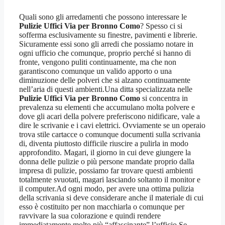
Quali sono gli arredamenti che possono interessare le
Pulizie Uffici Via per Bronno Como
? Spesso ci si
sofferma esclusivamente su finestre, pavimenti e librerie.
Sicuramente essi sono gli arredi che possiamo notare in
ogni ufficio che comunque, proprio perché si hanno di
fronte, vengono puliti continuamente, ma che non
garantiscono comunque un valido apporto o una
diminuzione delle polveri che si alzano continuamente
nell’aria di questi ambienti.Una ditta specializzata nelle
Pulizie Uffici Via per Bronno Como
si concentra in
prevalenza su elementi che accumulano molta polvere e
dove gli acari della polvere preferiscono nidificare, vale a
dire le scrivanie e i cavi elettrici. Ovviamente se un operaio
trova stile cartacce o comunque documenti sulla scrivania
di, diventa piuttosto difficile riuscire a pulirla in modo
approfondito. Magari, il giorno in cui deve giungere la
donna delle pulizie o più persone mandate proprio dalla
impresa di pulizie, possiamo far trovare questi ambienti
totalmente svuotati, magari lasciando soltanto il monitor e
il computer.Ad ogni modo, per avere una ottima pulizia
della scrivania si deve considerare anche il materiale di cui
esso è costituito per non macchiarla o comunque per
ravvivare la sua colorazione e quindi rendere
immediatamente molto più “affascinante” l’ufficio.Se