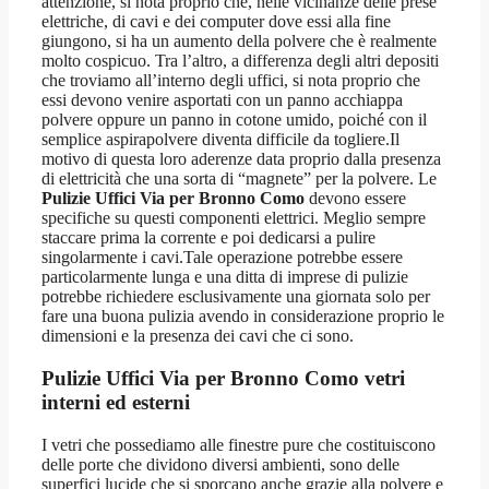
attenzione, si nota proprio che, nelle vicinanze delle prese
elettriche, di cavi e dei computer dove essi alla fine
giungono, si ha un aumento della polvere che è realmente
molto cospicuo. Tra l’altro, a differenza degli altri depositi
che troviamo all’interno degli uffici, si nota proprio che
essi devono venire asportati con un panno acchiappa
polvere oppure un panno in cotone umido, poiché con il
semplice aspirapolvere diventa difficile da togliere.Il
motivo di questa loro aderenze data proprio dalla presenza
di elettricità che una sorta di “magnete” per la polvere. Le
Pulizie Uffici Via per Bronno Como
devono essere
specifiche su questi componenti elettrici. Meglio sempre
staccare prima la corrente e poi dedicarsi a pulire
singolarmente i cavi.Tale operazione potrebbe essere
particolarmente lunga e una ditta di imprese di pulizie
potrebbe richiedere esclusivamente una giornata solo per
fare una buona pulizia avendo in considerazione proprio le
dimensioni e la presenza dei cavi che ci sono.
Pulizie Uffici Via per Bronno Como
vetri
interni ed esterni
I vetri che possediamo alle finestre pure che costituiscono
delle porte che dividono diversi ambienti, sono delle
superfici lucide che si sporcano anche grazie alla polvere e