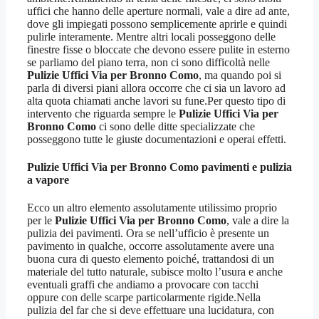
uffici che hanno delle aperture normali, vale a dire ad ante,
dove gli impiegati possono semplicemente aprirle e quindi
pulirle interamente. Mentre altri locali posseggono delle
finestre fisse o bloccate che devono essere pulite in esterno
se parliamo del piano terra, non ci sono difficoltà nelle
Pulizie Uffici Via per Bronno Como
, ma quando poi si
parla di diversi piani allora occorre che ci sia un lavoro ad
alta quota chiamati anche lavori su fune.Per questo tipo di
intervento che riguarda sempre le
Pulizie Uffici Via per
Bronno Como
ci sono delle ditte specializzate che
posseggono tutte le giuste documentazioni e operai effetti.
Pulizie Uffici Via per Bronno Como
pavimenti e pulizia
a vapore
Ecco un altro elemento assolutamente utilissimo proprio
per le
Pulizie Uffici Via per Bronno Como
, vale a dire la
pulizia dei pavimenti. Ora se nell’ufficio è presente un
pavimento in qualche, occorre assolutamente avere una
buona cura di questo elemento poiché, trattandosi di un
materiale del tutto naturale, subisce molto l’usura e anche
eventuali graffi che andiamo a provocare con tacchi
oppure con delle scarpe particolarmente rigide.Nella
pulizia del far che si deve effettuare una lucidatura, con