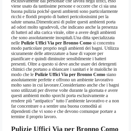
esclusivamente dal personale che lavora negli uffici, esso
viene usato da tantissime persone e occorre che ci sia una
buona pulizia poiché questi ambienti sono particolarmente
ricchi e floridi proprio di batteri pericolosissimi per la
salute umana.Dimenticarsi di pulire questi ambienti porta
ad odori molto sgradevoli, che indicano anche la presenza
di batteri ad alta carica virale, oltre a avere degli ambienti
che sono assolutamente inospitali.Una ditta specializzata
nelle
Pulizie Uffici Via per Bronno Como
si concentra
modo particolare proprio negli ambienti dei bagni. Utilizza
sicuramente delle attrezzature a base di vapore per
pianificare e quindi diminuire sensibilmente i batteri
presenti. Oltre a questo si deve anche usare dei detergenti
chimici che portano a sbiancare i sanitari e le maioliche in
modo che le
Pulizie Uffici Via per Bronno Como
siano
assolutamente perfette e offrono un ambiente lavorativo
molto sano in cui lavorare.Consideriamo anche che i bagni
sono utilizzati per diverse volte durante la giornata e avere
questi ambienti molto sporchi porta esclusivamente a
rendere più “antipatico” tutto l’ambiente lavorativo e a non
far concentrare o a sentire una buona comodità ai
dipendenti che vi sono e che devono comunque portare a
termine il proprio lavoro.
Pulizie Uffici Via per Bronno Como