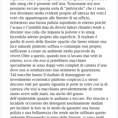
allo smog che è presente nell’aria. Nonostante noi non
possiamo toccare questa sorta di “pulviscolo” che ci sono,
essi diventano molto evidenti proprio all’altezza dei vetri.I
vetri che appartengono alle finestre di un ufficio,
richiedono una buona pulizia soprattutto in esterno poiché
l’acqua e l’umidità data da diversi fattori climatici tende a
divenire una colla che impasta la polvere e lo smog
facendola aderire proprio alla superficie. Il risultato è
quello di avere delle finestre opache che fanno entrare una
luce naturale piuttosto soffusa o comunque non proprio
sufficiente a creare un ambiente molto piacevole da
vivere.Oltre a questo, quando non si lavano mai vetri in
esterno, ecco che essi si potrebbero macchiare
specialmente se sono doppi vetri completi di camera d’aria
dove non si sostituiscono mai nemmeno le guarnizioni.
Tali macchie hanno il risultato di danneggiare un
investimento economico piuttosto cospicuo.Lo stesso
discorso vale per quanto riguarda le porte in vetro con la di
carenza che essi si macchiano prevalentemente di creme
siamo avere sulle mani, ma anche del grasso
dell’epidermide quando le andiamo a toccare. Per riuscire a
lucidarle occorrono dei detergenti assolutamente studiati
per lucidare la loro su in modo da garantire una buona
pulizia e una brillantezza che rende anche raffinato questo
ambiente.Rimanendo in tema delle finestre, ci sono molti