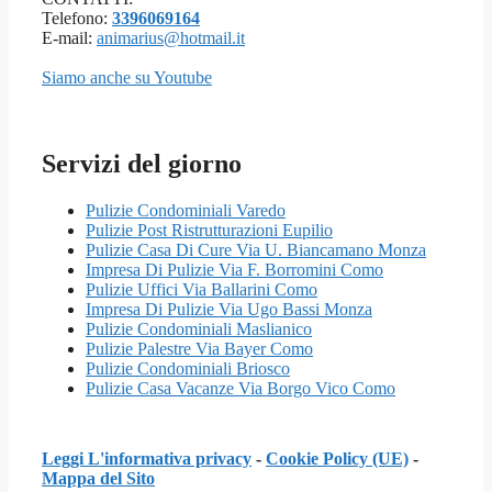
Telefono:
3396069164
E-mail:
animarius@hotmail.it
Siamo anche su Youtube
Servizi del giorno
Pulizie Condominiali Varedo
Pulizie Post Ristrutturazioni Eupilio
Pulizie Casa Di Cure Via U. Biancamano Monza
Impresa Di Pulizie Via F. Borromini Como
Pulizie Uffici Via Ballarini Como
Impresa Di Pulizie Via Ugo Bassi Monza
Pulizie Condominiali Maslianico
Pulizie Palestre Via Bayer Como
Pulizie Condominiali Briosco
Pulizie Casa Vacanze Via Borgo Vico Como
Leggi L'informativa privacy
-
Cookie Policy (UE)
-
Mappa del Sito