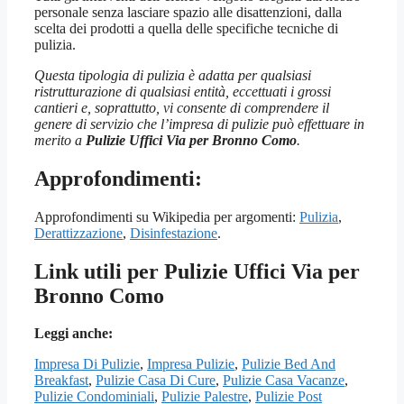
personale senza lasciare spazio alle disattenzioni, dalla
scelta dei prodotti a quella delle specifiche tecniche di
pulizia.
Questa tipologia di pulizia è adatta per qualsiasi
ristrutturazione di qualsiasi entità, eccettuati i grossi
cantieri e, soprattutto, vi consente di comprendere il
genere di servizio che l’impresa di pulizie può effettuare in
merito a
Pulizie Uffici Via per Bronno Como
.
Approfondimenti:
Approfondimenti su Wikipedia per argomenti:
Pulizia
,
Derattizzazione
,
Disinfestazione
.
Link utili per Pulizie Uffici Via per
Bronno Como
Leggi anche:
Impresa Di Pulizie
,
Impresa Pulizie
,
Pulizie Bed And
Breakfast
,
Pulizie Casa Di Cure
,
Pulizie Casa Vacanze
,
Pulizie Condominiali
,
Pulizie Palestre
,
Pulizie Post