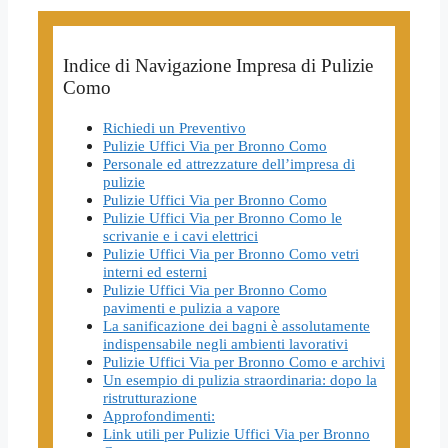
Indice di Navigazione Impresa di Pulizie
Como
Richiedi un Preventivo
Pulizie Uffici Via per Bronno Como
Personale ed attrezzature dell’impresa di
pulizie
Pulizie Uffici Via per Bronno Como
Pulizie Uffici Via per Bronno Como le
scrivanie e i cavi elettrici
Pulizie Uffici Via per Bronno Como vetri
interni ed esterni
Pulizie Uffici Via per Bronno Como
pavimenti e pulizia a vapore
La sanificazione dei bagni è assolutamente
indispensabile negli ambienti lavorativi
Pulizie Uffici Via per Bronno Como e archivi
Un esempio di pulizia straordinaria: dopo la
ristrutturazione
Approfondimenti:
Link utili per Pulizie Uffici Via per Bronno