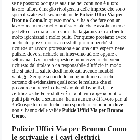
se ne possono occupare alla fine dei conti non è il loro
lavoro, allora è meglio rivolgersi a delle imprese che sono
specializzate esclusivamente nelle
Pulizie Uffici Via per
Bronno Como
.In questo modo, si ha a che fare con un
lavoro realmente molto professionale che è assolutamente
perfetto e accurato tanto che si ha la garanzia di ambienti
molto igienizzati e molto puliti. Per questo possiamo avere
anche dei prezzi molto accessibili proprio perché si
richiede un lavoro professionale ad una ditta esperta nelle
pulizie, dove si richiede un intervento ad ore oppure a
settimana.Ovviamente questo è un intervento che viene
richiesto dal titolare o da responsabile d’ufficio in modo
che si tuteli la salute degli impiegati avendo indubbi
vantaggi.Sempre secondo le indagini di mercato che
cercano di evidenziare quali sono le malattie che si
possono contrarre in diversi ambienti lavorativi, si è
certificato che la produttività in ambienti appena puliti o
puliti più volte a settimana, ha un aumento di lavoro pari al
35% rispetto a quelli che sono sporchi o comunque dove
non si hanno delle valide
Pulizie Uffici Via per Bronno
Como
.
Pulizie Uffici Via per Bronno Como
le scrivanie e i cavi elettrici