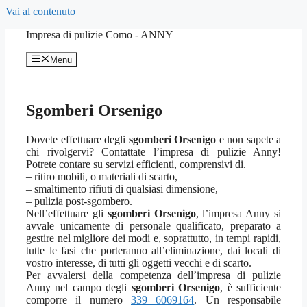
Vai al contenuto
Impresa di pulizie Como - ANNY
Menu
Sgomberi Orsenigo
Dovete effettuare degli
sgomberi Orsenigo
e non sapete a
chi rivolgervi? Contattate l’impresa di pulizie Anny!
Potrete contare su servizi efficienti, comprensivi di.
– ritiro mobili, o materiali di scarto,
– smaltimento rifiuti di qualsiasi dimensione,
– pulizia post-sgombero.
Nell’effettuare gli
sgomberi Orsenigo
, l’impresa Anny si
avvale unicamente di personale qualificato, preparato a
gestire nel migliore dei modi e, soprattutto, in tempi rapidi,
tutte le fasi che porteranno all’eliminazione, dai locali di
vostro interesse, di tutti gli oggetti vecchi e di scarto.
Per avvalersi della competenza dell’impresa di pulizie
Anny nel campo degli
sgomberi Orsenigo
, è sufficiente
comporre il numero
339 6069164
. Un responsabile