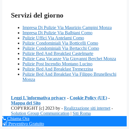
Servizi del giorno
Impresa Di Pulizie Via Maurizio Campini Monza
Impresa Di Pulizie Via Balbiani Como
Pulizie Uffici Via Antelami Como
Pulizie Condominiali Via Botticelli Como
Pulizie Condominiali Via Bertacchi Como
Pulizie Bed And Breakfast Castelmarte
Pulizie Casa Vacanze Via Giovanni Berchet Monza
Pulizie Post Incendio Montano Lucino
Pulizie Bed And Breakfast Tremezzina
Pulizie Bed And Breakfast Via Filippo Brunelleschi
Monza
Leggi L'informativa privacy
-
Cookie Policy (UE)
-
Mappa del Sito
COPYRIGHT [c] 2023 by -
Realizzazione siti internet
-
Solution Group Communication
|
Siti Roma
Chiama Ora
Preventivo Gratuito