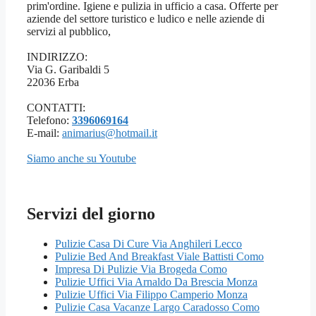
prim'ordine. Igiene e pulizia in ufficio a casa. Offerte per
aziende del settore turistico e ludico e nelle aziende di
servizi al pubblico,
INDIRIZZO:
Via G. Garibaldi 5
22036 Erba
CONTATTI:
Telefono:
3396069164
E-mail:
animarius@hotmail.it
Siamo anche su Youtube
Servizi del giorno
Pulizie Casa Di Cure Via Anghileri Lecco
Pulizie Bed And Breakfast Viale Battisti Como
Impresa Di Pulizie Via Brogeda Como
Pulizie Uffici Via Arnaldo Da Brescia Monza
Pulizie Uffici Via Filippo Camperio Monza
Pulizie Casa Vacanze Largo Caradosso Como