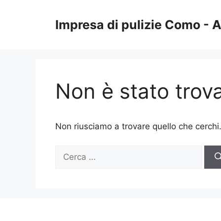
Vai
al
Impresa di pulizie Como -
contenuto
Non è stato trova
Non riusciamo a trovare quello che cerchi
Ricerca
per: