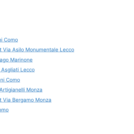
oni Como
st Via Asilo Monumentale Lecco
rago Marinone
 Asgliati Lecco
doni Como
 Artigianelli Monza
st Via Bergamo Monza
Como