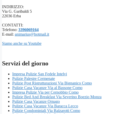
INDIRIZZO:
Via G. Garibaldi 5
22036 Erba
CONTATTI:
Telefono:
3396069164
E-mail:
animarius@hotmail.it
Siamo anche su Youtube
Servizi del giorno
Impresa Pulizie San Fedele Intelvi
Pulizie Palestre Cermenate
Pulizie Post Ristrutturazioni Via Bignanico Como
Pulizie Casa Vacanze Via al Bassone Como
Impresa Pulizie Via per Cernobbio Como
Pulizie Bed And Breakfast Via Severino Boezio Monza
Pulizie Casa Vacanze Ornago
Pulizie Casa Vacanze Via Baracca Lecco
Pulizie Condominiali Via Balzarotti Como