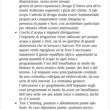
disposizione, senza avere nessun
genere di preoccupazione); design (l’intera area deve
essere realizzata seguendo i gusti del cliente. A tale
scopo l’attività di design risulta essere fondamentale
proprio per comprendere come integrare la
presenza di piante e fiori, con architetture particolari
per ottenere effetti scenici interessanti).
Giochi d’acqua e impianti diirrigazione:
l’impianto di irrigazione viene utilizzato per portare
acqua a piante e fiori, sia in un giardino di grandi
dimensioni che in terrazzi e balconi. Per avere uno
spazio verde rigoglioso ed in fiore è necessario
mantenere il giusto equilibrio idrico, apportando la
giusta quantità d’acqua in ogni zona e
programmando l’ora dell’innaffiatura in modo da
limitare lo stress termico delle piante, dei fiori e del
terreno. Gli impianti sono principalmente costituiti
da una centralina collegata ad elettrovalvole, da una
serie di tubi interrati. La centralina gestisce
l’attivazione e lo spegnimento dell’impianto negli
orari programmati in modo da avere un’innaffiatura
dell’area nelle ore più adatte (sera o mattino), anche
se si è assenti.
Tree Climbing, potature e abbattimenti piante alto
fusto. In caso dipotatura piante, qualsiasi mezzo