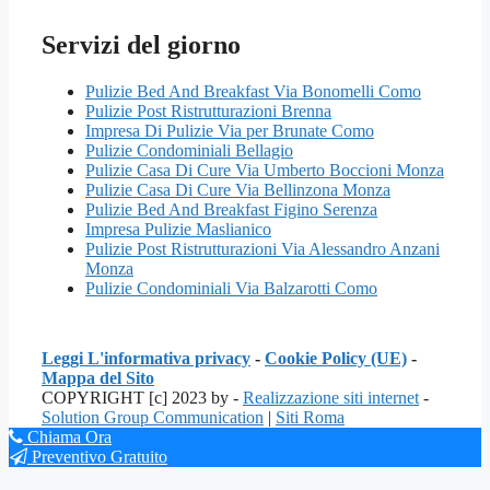
Servizi del giorno
Pulizie Bed And Breakfast Via Bonomelli Como
Pulizie Post Ristrutturazioni Brenna
Impresa Di Pulizie Via per Brunate Como
Pulizie Condominiali Bellagio
Pulizie Casa Di Cure Via Umberto Boccioni Monza
Pulizie Casa Di Cure Via Bellinzona Monza
Pulizie Bed And Breakfast Figino Serenza
Impresa Pulizie Maslianico
Pulizie Post Ristrutturazioni Via Alessandro Anzani
Monza
Pulizie Condominiali Via Balzarotti Como
Leggi L'informativa privacy
-
Cookie Policy (UE)
-
Mappa del Sito
COPYRIGHT [c] 2023 by -
Realizzazione siti internet
-
Solution Group Communication
|
Siti Roma
Chiama Ora
Preventivo Gratuito