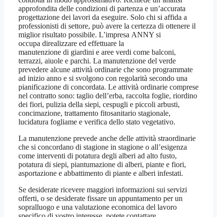
approfondita delle condizioni di partenza e un’accurata
progettazione dei lavori da eseguire. Solo chi si affida a
professionisti di settore, può avere la certezza di ottenere il
miglior risultato possibile. L’impresa ANNY si
occupa direalizzare ed effettuare la
manutenzione di giardini e aree verdi come balconi,
terrazzi, aiuole e parchi. La manutenzione del verde
prevedere alcune attività ordinarie che sono programmate
ad inizio anno e si svolgono con regolarità secondo una
pianificazione di concordata. Le attività ordinarie comprese
nel contratto sono: taglio dell’erba, raccolta foglie, riordino
dei fiori, pulizia della siepi, cespugli e piccoli arbusti,
concimazione, trattamento fitosanitario stagionale,
lucidatura fogliame e verifica dello stato vegetativo.
La manutenzione prevede anche delle attività straordinarie
che si concordano di stagione in stagione o all’esigenza
come interventi di potatura degli alberi ad alto fusto,
potatura di siepi, piantumazione di alberi, piante e fiori,
asportazione e abbattimento di piante e alberi infestati.
Se desiderate ricevere maggiori informazioni sui servizi
offerti, o se desiderate fissare un appuntamento per un
sopralluogo e una valutazione economica del lavoro
specifico di vostro interesse, potete contattare