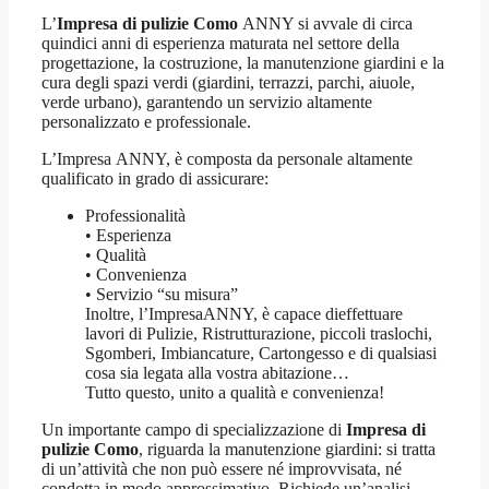
L’
Impresa
di pulizie Como
ANNY si avvale di circa
quindici anni di esperienza maturata nel settore della
progettazione, la costruzione, la manutenzione giardini e la
cura degli spazi verdi (giardini, terrazzi, parchi, aiuole,
verde urbano), garantendo un servizio altamente
personalizzato e professionale.
L’Impresa ANNY, è composta da personale altamente
qualificato in grado di assicurare:
Professionalità
• Esperienza
• Qualità
• Convenienza
• Servizio “su misura”
Inoltre, l’ImpresaANNY, è capace dieffettuare
lavori di Pulizie, Ristrutturazione, piccoli traslochi,
Sgomberi, Imbiancature, Cartongesso e di qualsiasi
cosa sia legata alla vostra abitazione…
Tutto questo, unito a qualità e convenienza!
Un importante campo di specializzazione di
Impresa di
pulizie Como
, riguarda la manutenzione giardini: si tratta
di un’attività che non può essere né improvvisata, né
condotta in modo approssimativo. Richiede un’analisi