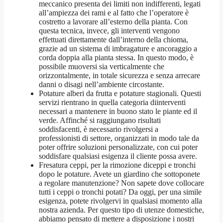
meccanico presenta dei limiti non indifferenti, legati
all’ampiezza dei rami e al fatto che l’operatore è
costretto a lavorare all’esterno della pianta. Con
questa tecnica, invece, gli interventi vengono
effettuati direttamente dall’interno della chioma,
grazie ad un sistema di imbragature e ancoraggio a
corda doppia alla pianta stessa. In questo modo, è
possibile muoversi sia verticalmente che
orizzontalmente, in totale sicurezza e senza arrecare
danni o disagi nell’ambiente circostante.
Potature alberi da frutta e potature stagionali. Questi
servizi rientrano in quella categoria diinterventi
necessari a mantenere in buono stato le piante ed il
verde. Affinché si raggiungano risultati
soddisfacenti, è necessario rivolgersi a
professionisti di settore, organizzati in modo tale da
poter offrire soluzioni personalizzate, con cui poter
soddisfare qualsiasi esigenza il cliente possa avere.
Fresatura ceppi, per la rimozione diceppi e tronchi
dopo le potature. Avete un giardino che sottoponete
a regolare manutenzione? Non sapete dove collocare
tutti i ceppi o tronchi potati? Da oggi, per una simile
esigenza, potete rivolgervi in qualsiasi momento alla
nostra azienda. Per questo tipo di utenze domestiche,
abbiamo pensato di mettere a disposizione i nostri