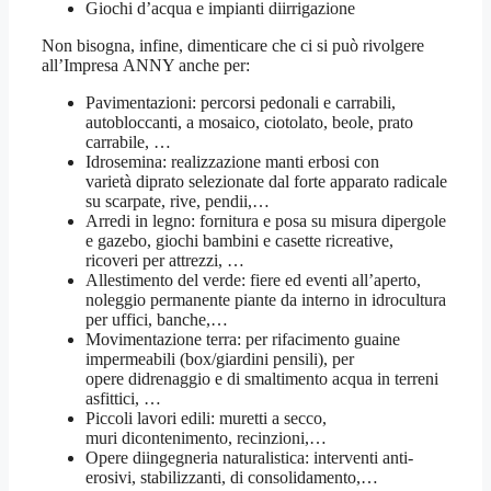
Giochi d’acqua e impianti diirrigazione
Non bisogna, infine, dimenticare che ci si può rivolgere
all’Impresa ANNY anche per:
Pavimentazioni: percorsi pedonali e carrabili,
autobloccanti, a mosaico, ciotolato, beole, prato
carrabile, …
Idrosemina: realizzazione manti erbosi con
varietà diprato selezionate dal forte apparato radicale
su scarpate, rive, pendii,…
Arredi in legno: fornitura e posa su misura dipergole
e gazebo, giochi bambini e casette ricreative,
ricoveri per attrezzi, …
Allestimento del verde: fiere ed eventi all’aperto,
noleggio permanente piante da interno in idrocultura
per uffici, banche,…
Movimentazione terra: per rifacimento guaine
impermeabili (box/giardini pensili), per
opere didrenaggio e di smaltimento acqua in terreni
asfittici, …
Piccoli lavori edili: muretti a secco,
muri dicontenimento, recinzioni,…
Opere diingegneria naturalistica: interventi anti-
erosivi, stabilizzanti, di consolidamento,…