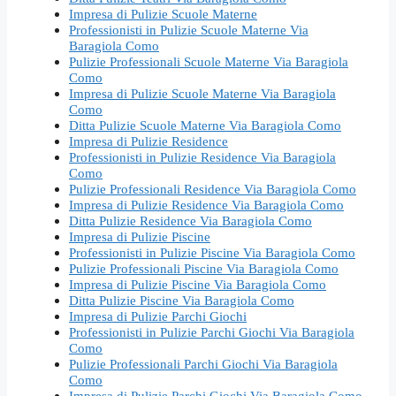
Impresa di Pulizie Scuole Materne
Professionisti in Pulizie Scuole Materne Via
Baragiola Como
Pulizie Professionali Scuole Materne Via Baragiola
Como
Impresa di Pulizie Scuole Materne Via Baragiola
Como
Ditta Pulizie Scuole Materne Via Baragiola Como
Impresa di Pulizie Residence
Professionisti in Pulizie Residence Via Baragiola
Como
Pulizie Professionali Residence Via Baragiola Como
Impresa di Pulizie Residence Via Baragiola Como
Ditta Pulizie Residence Via Baragiola Como
Impresa di Pulizie Piscine
Professionisti in Pulizie Piscine Via Baragiola Como
Pulizie Professionali Piscine Via Baragiola Como
Impresa di Pulizie Piscine Via Baragiola Como
Ditta Pulizie Piscine Via Baragiola Como
Impresa di Pulizie Parchi Giochi
Professionisti in Pulizie Parchi Giochi Via Baragiola
Como
Pulizie Professionali Parchi Giochi Via Baragiola
Como
Impresa di Pulizie Parchi Giochi Via Baragiola Como