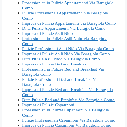
Professionisti in Pulizie Appartamenti Via Baragiola
Como
Pulizie Professionali Appartamenti Via Baragiola
Como
Impresa di Pulizie Appartamenti Via Baragiola Como
Ditta Pulizie Appartamenti Via Baragiola Como
Impresa di Pulizie Asili Nido
Professionisti in Pulizie Asili Nido Via Baragiola
Como
Pulizie Professionali Asili Nido Via Baragiola Como
Impresa di Pulizie Asili Nido Via Baragiola Como
Ditta Pulizie Asili Nido Via Baragiola Como
Impresa di Pulizie Bed and Breakfast
Professionisti in Pulizie Bed and Breakfast Via
Baragiola Como
Pulizie Professionali Bed and Breakfast Via
Baragiola Como
Impresa di Pulizie Bed and Breakfast Via Baragiola
Como
Ditta Pulizie Bed and Breakfast Via Baragiola Como
Impresa di Pulizie Capannoni
Professionisti in Pulizie Capannoni Via Baragiola
Como
Pulizie Professionali Capannoni Via Baragiola Como
Impresa di Pulizie Capannoni Via Baragiola Como