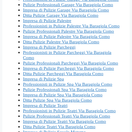
Pulizie Professionali Garage Via Baragiola Como
Impresa di Pulizie Garage Via Baragiola Como
Ditta Pulizie Garage Via Baragiola Como
Impresa di Pulizie Palestre
Professionisti in Pulizie Palestre Via Baragiola Como
Pulizie Professionali Palestre Via Baragiola Como
Impresa di Pulizie Palestre Via Baragiola Como
Ditta Pulizie Palestre Via Baragiola Como
Impresa di Pulizie Parcheggi
Professionisti in Pulizie Parcheggi Via Baragiola
Como
Pulizie Professionali Parcheggi Via Baragiola Como
Impresa di Pulizie Parcheggi Via Baragiola Como
Ditta Pulizie Parcheggi Via Baragiola Como
Impresa di Pulizie Spa
Professionisti in Pulizie Spa Via Baragiola Como
Pulizie Professionali Spa Via Baragiola Como
Impresa di Pulizie Spa Via Baragiola Como
Ditta Pulizie Spa Via Baragiola Como
Impresa di Pulizie Teatri
Professionisti in Pulizie Teatri Via Baragiola Como
Pulizie Professionali Teatri Via Baragiola Como
Impresa di Pulizie Teatri Via Baragiola Como
Ditta Pulizie Teatri Via Baragiola Como
Impresa di Pulizie Scuole Materne