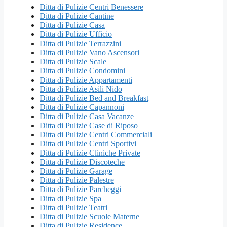
Ditta di Pulizie Centri Benessere
Ditta di Pulizie Cantine
Ditta di Pulizie Casa
Ditta di Pulizie Ufficio
Ditta di Pulizie Terrazzini
Ditta di Pulizie Vano Ascensori
Ditta di Pulizie Scale
Ditta di Pulizie Condomini
Ditta di Pulizie Appartamenti
Ditta di Pulizie Asili Nido
Ditta di Pulizie Bed and Breakfast
Ditta di Pulizie Capannoni
Ditta di Pulizie Casa Vacanze
Ditta di Pulizie Case di Riposo
Ditta di Pulizie Centri Commerciali
Ditta di Pulizie Centri Sportivi
Ditta di Pulizie Cliniche Private
Ditta di Pulizie Discoteche
Ditta di Pulizie Garage
Ditta di Pulizie Palestre
Ditta di Pulizie Parcheggi
Ditta di Pulizie Spa
Ditta di Pulizie Teatri
Ditta di Pulizie Scuole Materne
Ditta di Pulizie Residence