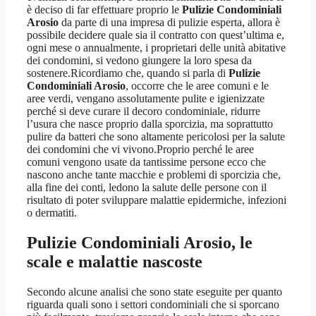
è deciso di far effettuare proprio le
Pulizie Condominiali
Arosio
da parte di una impresa di pulizie esperta, allora è
possibile decidere quale sia il contratto con quest’ultima e,
ogni mese o annualmente, i proprietari delle unità abitative
dei condomini, si vedono giungere la loro spesa da
sostenere.Ricordiamo che, quando si parla di
Pulizie
Condominiali Arosio
, occorre che le aree comuni e le
aree verdi, vengano assolutamente pulite e igienizzate
perché si deve curare il decoro condominiale, ridurre
l’usura che nasce proprio dalla sporcizia, ma soprattutto
pulire da batteri che sono altamente pericolosi per la salute
dei condomini che vi vivono.Proprio perché le aree
comuni vengono usate da tantissime persone ecco che
nascono anche tante macchie e problemi di sporcizia che,
alla fine dei conti, ledono la salute delle persone con il
risultato di poter sviluppare malattie epidermiche, infezioni
o dermatiti.
Pulizie Condominiali Arosio
, le
scale e malattie nascoste
Secondo alcune analisi che sono state eseguite per quanto
riguarda quali sono i settori condominiali che si sporcano