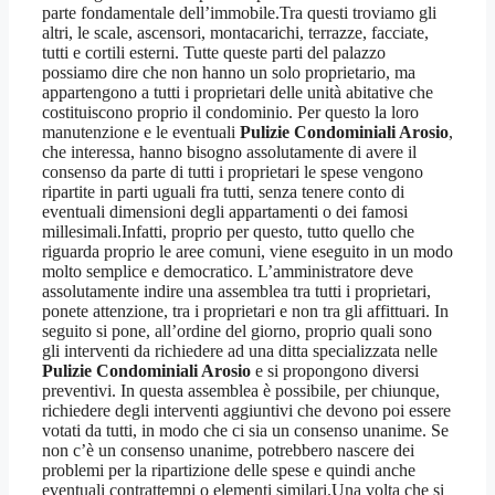
parte fondamentale dell’immobile.Tra questi troviamo gli
altri, le scale, ascensori, montacarichi, terrazze, facciate,
tutti e cortili esterni. Tutte queste parti del palazzo
possiamo dire che non hanno un solo proprietario, ma
appartengono a tutti i proprietari delle unità abitative che
costituiscono proprio il condominio. Per questo la loro
manutenzione e le eventuali
Pulizie Condominiali Arosio
,
che interessa, hanno bisogno assolutamente di avere il
consenso da parte di tutti i proprietari le spese vengono
ripartite in parti uguali fra tutti, senza tenere conto di
eventuali dimensioni degli appartamenti o dei famosi
millesimali.Infatti, proprio per questo, tutto quello che
riguarda proprio le aree comuni, viene eseguito in un modo
molto semplice e democratico. L’amministratore deve
assolutamente indire una assemblea tra tutti i proprietari,
ponete attenzione, tra i proprietari e non tra gli affittuari. In
seguito si pone, all’ordine del giorno, proprio quali sono
gli interventi da richiedere ad una ditta specializzata nelle
Pulizie Condominiali Arosio
e si propongono diversi
preventivi. In questa assemblea è possibile, per chiunque,
richiedere degli interventi aggiuntivi che devono poi essere
votati da tutti, in modo che ci sia un consenso unanime. Se
non c’è un consenso unanime, potrebbero nascere dei
problemi per la ripartizione delle spese e quindi anche
eventuali contrattempi o elementi similari.Una volta che si