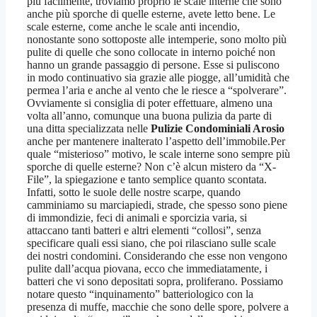
più facilmente, troviamo proprio le scale interne che sono
anche più sporche di quelle esterne, avete letto bene. Le
scale esterne, come anche le scale anti incendio,
nonostante sono sottoposte alle intemperie, sono molto più
pulite di quelle che sono collocate in interno poiché non
hanno un grande passaggio di persone. Esse si puliscono
in modo continuativo sia grazie alle piogge, all’umidità che
permea l’aria e anche al vento che le riesce a “spolverare”.
Ovviamente si consiglia di poter effettuare, almeno una
volta all’anno, comunque una buona pulizia da parte di
una ditta specializzata nelle
Pulizie Condominiali Arosio
anche per mantenere inalterato l’aspetto dell’immobile.Per
quale “misterioso” motivo, le scale interne sono sempre più
sporche di quelle esterne? Non c’è alcun mistero da “X-
File”, la spiegazione e tanto semplice quanto scontata.
Infatti, sotto le suole delle nostre scarpe, quando
camminiamo su marciapiedi, strade, che spesso sono piene
di immondizie, feci di animali e sporcizia varia, si
attaccano tanti batteri e altri elementi “collosi”, senza
specificare quali essi siano, che poi rilasciano sulle scale
dei nostri condomini. Considerando che esse non vengono
pulite dall’acqua piovana, ecco che immediatamente, i
batteri che vi sono depositati sopra, proliferano. Possiamo
notare questo “inquinamento” batteriologico con la
presenza di muffe, macchie che sono delle spore, polvere a