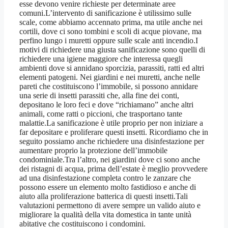
esse devono venire richieste per determinate aree
comuni.L’intervento di sanificazione è utilissimo sulle
scale, come abbiamo accennato prima, ma utile anche nei
cortili, dove ci sono tombini e scoli di acque piovane, ma
perfino lungo i muretti oppure sulle scale anti incendio.I
motivi di richiedere una giusta sanificazione sono quelli di
richiedere una igiene maggiore che interessa quegli
ambienti dove si annidano sporcizia, parassiti, ratti ed altri
elementi patogeni. Nei giardini e nei muretti, anche nelle
pareti che costituiscono l’immobile, si possono annidare
una serie di insetti parassiti che, alla fine dei conti,
depositano le loro feci e dove “richiamano” anche altri
animali, come ratti o piccioni, che trasportano tante
malattie.La sanificazione è utile proprio per non iniziare a
far depositare e proliferare questi insetti. Ricordiamo che in
seguito possiamo anche richiedere una disinfestazione per
aumentare proprio la protezione dell’immobile
condominiale.Tra l’altro, nei giardini dove ci sono anche
dei ristagni di acqua, prima dell’estate è meglio provvedere
ad una disinfestazione completa contro le zanzare che
possono essere un elemento molto fastidioso e anche di
aiuto alla proliferazione batterica di questi insetti.Tali
valutazioni permettono di avere sempre un valido aiuto e
migliorare la qualità della vita domestica in tante unità
abitative che costituiscono i condomini.