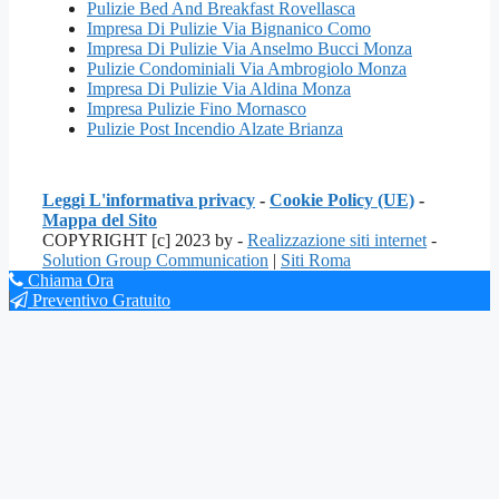
Pulizie Bed And Breakfast Rovellasca
Impresa Di Pulizie Via Bignanico Como
Impresa Di Pulizie Via Anselmo Bucci Monza
Pulizie Condominiali Via Ambrogiolo Monza
Impresa Di Pulizie Via Aldina Monza
Impresa Pulizie Fino Mornasco
Pulizie Post Incendio Alzate Brianza
Leggi L'informativa privacy
-
Cookie Policy (UE)
-
Mappa del Sito
COPYRIGHT [c] 2023 by -
Realizzazione siti internet
-
Solution Group Communication
|
Siti Roma
Chiama Ora
Preventivo Gratuito