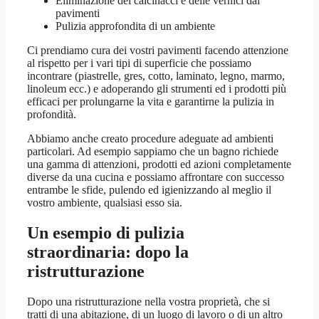
Eliminazione dei calcinacci e delle vernici dai
pavimenti
Pulizia approfondita di un ambiente
Ci prendiamo cura dei vostri pavimenti facendo attenzione
al rispetto per i vari tipi di superficie che possiamo
incontrare (piastrelle, gres, cotto, laminato, legno, marmo,
linoleum ecc.) e adoperando gli strumenti ed i prodotti più
efficaci per prolungarne la vita e garantirne la pulizia in
profondità.
Abbiamo anche creato procedure adeguate ad ambienti
particolari. Ad esempio sappiamo che un bagno richiede
una gamma di attenzioni, prodotti ed azioni completamente
diverse da una cucina e possiamo affrontare con successo
entrambe le sfide, pulendo ed igienizzando al meglio il
vostro ambiente, qualsiasi esso sia.
Un esempio di pulizia
straordinaria: dopo la
ristrutturazione
Dopo una ristrutturazione nella vostra proprietà, che si
tratti di una abitazione, di un luogo di lavoro o di un altro