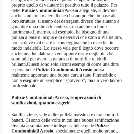
proprio quello di valutare in positivo tutto il palazzo. Per
delle
Pulizie Condominiali Arosio
adeguate, si devono
anche studiare i materiali che ci sono poiché, in base alla
loro struttura, si usano dei detergenti diversi che aiutano a
garantire una ottima lucentezza, ma anche un buon
nutrimento.Il marmo, ad esempio, ha bisogno di una
pulizia a base di acqua e di detersivi che sono a PH neutro,
non si deve mai usare la candeggina che lo macchia in
modo indelebile. Lo stesso vale per il legno dove occorre
anche una lucidatura a cera oppure usare degli olii che
sono utili per avere la garanzia di nutrirli e renderli
brillanti.Questi sono solo alcuni esempi di come una ditta
esperta nelle
Pulizie Condominiali Arosio
possa
realmente apportare una buona cura a tutto l’immobile e
non a eseguire un semplice “spolverio”, ma un vero lavoro
professionale.
Pulizie Condominiali Arosio
, le operazioni di
sanificazioni, quando esigerle
Sanificazione, vale a dire pulizia massima e cura contro i
batteri. Ci sono delle volte in cui una buona sanificazione
diventa assolutamente indispensabile e nelle
Pulizie
Condominiali Arosio
, specialmente quelli molto grandi,