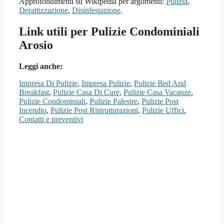
Approfondimenti su Wikipedia per argomenti:
Pulizia
,
Derattizzazione
,
Disinfestazione
.
Link utili per Pulizie Condominiali
Arosio
Leggi anche:
Impresa Di Pulizie
,
Impresa Pulizie
,
Pulizie Bed And
Breakfast
,
Pulizie Casa Di Cure
,
Pulizie Casa Vacanze
,
Pulizie Condominiali
,
Pulizie Palestre
,
Pulizie Post
Incendio
,
Pulizie Post Ristrutturazioni
,
Pulizie Uffici
,
Contatti e preventivi