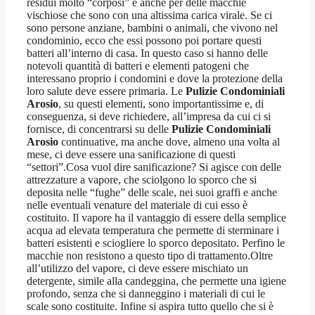
residui molto “corposi” e anche per delle macchie
vischiose che sono con una altissima carica virale. Se ci
sono persone anziane, bambini o animali, che vivono nel
condominio, ecco che essi possono poi portare questi
batteri all’interno di casa. In questo caso si hanno delle
notevoli quantità di batteri e elementi patogeni che
interessano proprio i condomini e dove la protezione della
loro salute deve essere primaria. Le
Pulizie Condominiali
Arosio
, su questi elementi, sono importantissime e, di
conseguenza, si deve richiedere, all’impresa da cui ci si
fornisce, di concentrarsi su delle
Pulizie Condominiali
Arosio
continuative, ma anche dove, almeno una volta al
mese, ci deve essere una sanificazione di questi
“settori”.Cosa vuol dire sanificazione? Si agisce con delle
attrezzature a vapore, che sciolgono lo sporco che si
deposita nelle “fughe” delle scale, nei suoi graffi e anche
nelle eventuali venature del materiale di cui esso è
costituito. Il vapore ha il vantaggio di essere della semplice
acqua ad elevata temperatura che permette di sterminare i
batteri esistenti e sciogliere lo sporco depositato. Perfino le
macchie non resistono a questo tipo di trattamento.Oltre
all’utilizzo del vapore, ci deve essere mischiato un
detergente, simile alla candeggina, che permette una igiene
profondo, senza che si danneggino i materiali di cui le
scale sono costituite. Infine si aspira tutto quello che si è