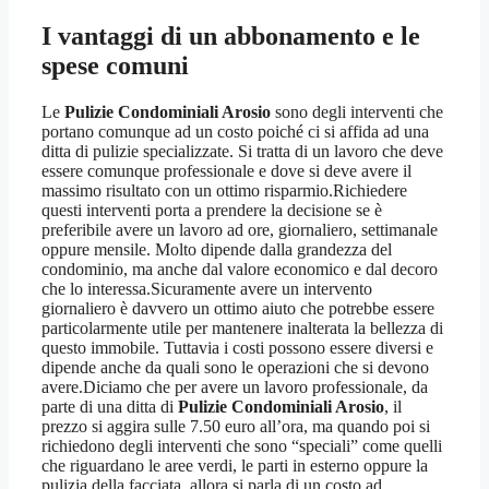
I vantaggi di un abbonamento e le
spese comuni
Le
Pulizie Condominiali Arosio
sono degli interventi che
portano comunque ad un costo poiché ci si affida ad una
ditta di pulizie specializzate. Si tratta di un lavoro che deve
essere comunque professionale e dove si deve avere il
massimo risultato con un ottimo risparmio.Richiedere
questi interventi porta a prendere la decisione se è
preferibile avere un lavoro ad ore, giornaliero, settimanale
oppure mensile. Molto dipende dalla grandezza del
condominio, ma anche dal valore economico e dal decoro
che lo interessa.Sicuramente avere un intervento
giornaliero è davvero un ottimo aiuto che potrebbe essere
particolarmente utile per mantenere inalterata la bellezza di
questo immobile. Tuttavia i costi possono essere diversi e
dipende anche da quali sono le operazioni che si devono
avere.Diciamo che per avere un lavoro professionale, da
parte di una ditta di
Pulizie Condominiali Arosio
, il
prezzo si aggira sulle 7.50 euro all’ora, ma quando poi si
richiedono degli interventi che sono “speciali” come quelli
che riguardano le aree verdi, le parti in esterno oppure la
pulizia della facciata, allora si parla di un costo ad