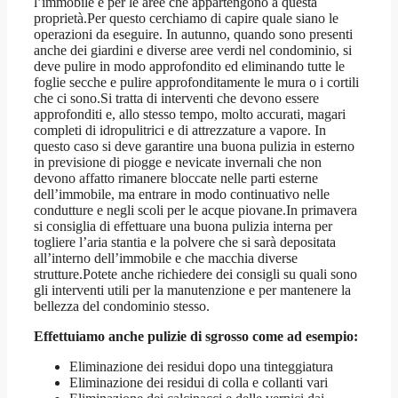
l’immobile e per le aree che appartengono a questa
proprietà.Per questo cerchiamo di capire quale siano le
operazioni da eseguire. In autunno, quando sono presenti
anche dei giardini e diverse aree verdi nel condominio, si
deve pulire in modo approfondito ed eliminando tutte le
foglie secche e pulire approfonditamente le mura o i cortili
che ci sono.Si tratta di interventi che devono essere
approfonditi e, allo stesso tempo, molto accurati, magari
completi di idropulitrici e di attrezzature a vapore. In
questo caso si deve garantire una buona pulizia in esterno
in previsione di piogge e nevicate invernali che non
devono affatto rimanere bloccate nelle parti esterne
dell’immobile, ma entrare in modo continuativo nelle
condutture e negli scoli per le acque piovane.In primavera
si consiglia di effettuare una buona pulizia interna per
togliere l’aria stantia e la polvere che si sarà depositata
all’interno dell’immobile e che macchia diverse
strutture.Potete anche richiedere dei consigli su quali sono
gli interventi utili per la manutenzione e per mantenere la
bellezza del condominio stesso.
Effettuiamo anche pulizie di sgrosso come ad esempio:
Eliminazione dei residui dopo una tinteggiatura
Eliminazione dei residui di colla e collanti vari