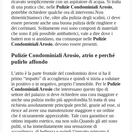
ricavato semplicemente con un aspiratore di acqua. Si tratta
di una pratica che, nelle
Pulizie Condominiali Arosio
,
potrebbe richiedere qualche ora di intervento.Non
dimentichiamoci che, oltre alla pulizia degli scalini, ci deve
essere presente anche una buona pulizia delle ringhiere e
dei corrimani. Solitamente essi sono composti di materiali
che sono il più possibile antibatterici, vale a dire dove i
batteri non si annidano, ma comunque nelle
Pulizie
Condominiali Arosio
, devono essere presenti.
Pulizie Condominiali Arosio
, atrio e perché
pulirlo affondo
L’atrio è la parte frontale del condominio dove si ha il
primo “impatto” di accoglienza e quindi si inizia a valutare
in positivo o in negativo, proprio l’immobile. Per le
Pulizie
Condominiali Arosio
che interessano questo tipo di
settore del palazzo si deve richiedere una cura maggiore e
anche una pulizia molto più approfondita.Si tratta di una
richiesta assolutamente principale perché, grazie ad esse, si
riesce ad avere una manutenzione maggiore e un ordine
che è sicuramente apprezzabile. Tale cura garantisce un
ottimo impatto estetico, ma non solo.Quando gli atri sono
puliti, si ha immediatamente una sensazione di
accoglienza, di bellezza e quindi l’impatto primario è