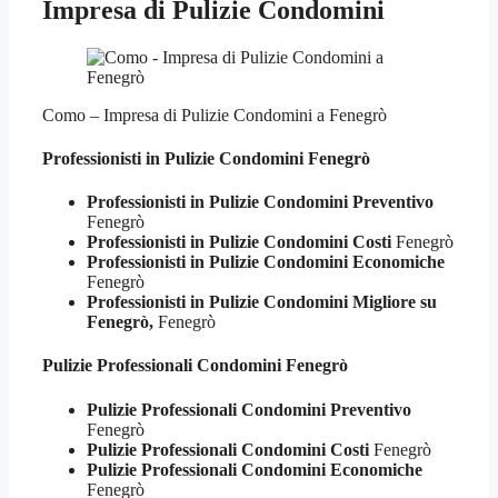
Impresa di Pulizie Condomini
Como – Impresa di Pulizie Condomini a Fenegrò
Professionisti in Pulizie
Condomini Fenegrò
Professionisti in Pulizie Condomini Preventivo
Fenegrò
Professionisti in Pulizie Condomini Costi
Fenegrò
Professionisti in Pulizie Condomini Economiche
Fenegrò
Professionisti in Pulizie Condomini Migliore su
Fenegrò,
Fenegrò
Pulizie Professionali
Condomini Fenegrò
Pulizie Professionali Condomini Preventivo
Fenegrò
Pulizie Professionali Condomini Costi
Fenegrò
Pulizie Professionali Condomini Economiche
Fenegrò