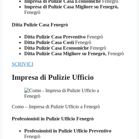
Impresa di Pulizie Casa Economiche
Fenegrò
Impresa di Pulizie Casa Migliore su Fenegrò,
Fenegrò
Ditta Pulizie
Casa Fenegrò
Ditta Pulizie Casa Preventivo
Fenegrò
Ditta Pulizie Casa Costi
Fenegrò
Ditta Pulizie Casa Economiche
Fenegrò
Ditta Pulizie Casa Migliore su Fenegrò,
Fenegrò
SCRIVICI
Impresa di Pulizie Ufficio
Como – Impresa di Pulizie Ufficio a Fenegrò
Professionisti in Pulizie
Ufficio Fenegrò
Professionisti in Pulizie Ufficio Preventivo
Fenegrò