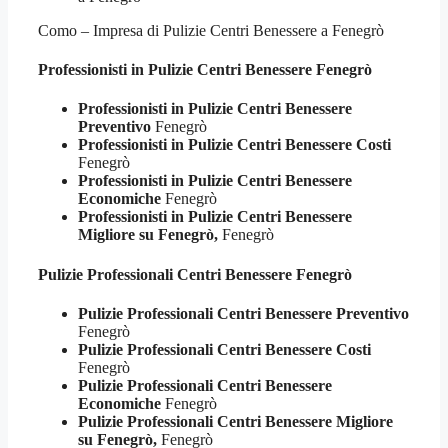
Como – Impresa di Pulizie Centri Benessere a Fenegrò
Professionisti in Pulizie
Centri Benessere Fenegrò
Professionisti in Pulizie Centri Benessere
Preventivo
Fenegrò
Professionisti in Pulizie Centri Benessere Costi
Fenegrò
Professionisti in Pulizie Centri Benessere
Economiche
Fenegrò
Professionisti in Pulizie Centri Benessere
Migliore su Fenegrò,
Fenegrò
Pulizie Professionali
Centri Benessere Fenegrò
Pulizie Professionali Centri Benessere Preventivo
Fenegrò
Pulizie Professionali Centri Benessere Costi
Fenegrò
Pulizie Professionali Centri Benessere
Economiche
Fenegrò
Pulizie Professionali Centri Benessere Migliore
su Fenegrò,
Fenegrò