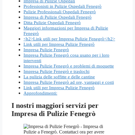
Impresa di Pulizie Ospedali
Professionisti in Pulizie Ospedali Fenegrò
Pulizie Professionali Ospedali Fenegrò
Impresa di Pulizie Ospedali Fenegrò
Ditta Pulizie Ospedali Fenegrò
Maggiori informazioni per Impresa di Pulizie
Fenegrò
<h2>Link utili per Impresa Pulizie Fenegrò</h2>
Link utili per Impresa Pulizie Fenegrò
Impresa Pulizie Fenegrò
Impresa Pulizie Fenegrò cosa usano per i loro
interventi
Impresa Pulizie Fenegrò e problemi di moquette
Impresa Pulizie Fenegrò e traslochi
La pulizia delle soffitte e delle cantine
Impresa Pulizie Fenegrò ad ore, vantaggi e costi
Link utili per Impresa Pulizie Fenegrò
Approfondimenti:
I nostri maggiori servizi per
Impresa di Pulizie Fenegrò