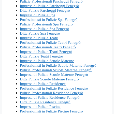
Pulizie Professionali Parcheggi Fenegrò
Impresa di Pulizie Parcheggi Fenegrò
Ditta Pulizie Parcheggi Fenegrò
Impresa di Pulizie Spa
Professionisti in Pulizie Spa Fenegrò
Pulizie Professionali Spa Fenegrò
Impresa di Pulizie Spa Fenegrò
Ditta Pulizie Spa Fenegrò
Impresa di Pulizie Teatri
Professionisti in Pulizie Teatri Fenegrò
Pulizie Professionali Teatri Fenegrò
Impresa di Pulizie Teatri Fenegrò
Ditta Pulizie Teatri Fenegrò
Impresa di Pulizie Scuole Materne
Professionisti in Pulizie Scuole Materne Fenegrò
Pulizie Professionali Scuole Materne Fenegrò
Impresa di Pulizie Scuole Materne Fenegrò
Ditta Pulizie Scuole Materne Fenegrò
Impresa di Pulizie Residence
Professionisti in Pulizie Residence Fenegrò
Pulizie Professionali Residence Fenegrò
Impresa di Pulizie Residence Fenegrò
Ditta Pulizie Residence Fenegrò
Impresa di Pulizie Piscine
Professionisti in Pulizie Piscine Fenegrò