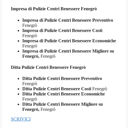
Impresa di Pulizie
Centri Benessere Fenegrò
Impresa di Pulizie Centri Benessere Preventivo
Fenegrò
Impresa di Pulizie Centri Benessere Costi
Fenegrò
Impresa di Pulizie Centri Benessere Economiche
Fenegrò
Impresa di Pulizie Centri Benessere Migliore su
Fenegrò,
Fenegrò
Ditta Pulizie
Centri Benessere Fenegrò
Ditta Pulizie Centri Benessere Preventivo
Fenegrò
Ditta Pulizie Centri Benessere Costi
Fenegrò
Ditta Pulizie Centri Benessere Economiche
Fenegrò
Ditta Pulizie Centri Benessere Migliore su
Fenegrò,
Fenegrò
SCRIVICI