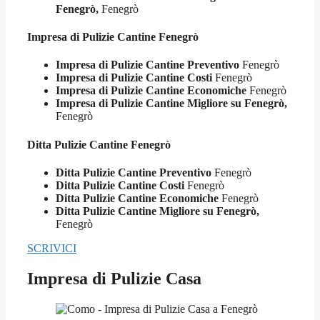
Fenegrò,
Fenegrò
Impresa di Pulizie
Cantine Fenegrò
Impresa di Pulizie Cantine Preventivo
Fenegrò
Impresa di Pulizie Cantine Costi
Fenegrò
Impresa di Pulizie Cantine Economiche
Fenegrò
Impresa di Pulizie Cantine Migliore su Fenegrò,
Fenegrò
Ditta Pulizie
Cantine Fenegrò
Ditta Pulizie Cantine Preventivo
Fenegrò
Ditta Pulizie Cantine Costi
Fenegrò
Ditta Pulizie Cantine Economiche
Fenegrò
Ditta Pulizie Cantine Migliore su Fenegrò,
Fenegrò
SCRIVICI
Impresa di Pulizie Casa