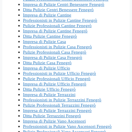
Impresa di Pulizie Centri Benessere Fenegrò
Ditta Pulizie Centri Benessere Fenegrò
Impresa di Pulizie Cantine
Professionisti in Pulizie Cantine Fenegrò
Pulizie Professionali Cantine Fenegrò
Impresa di Pulizie Cantine Fenegrò
Ditta Pulizie Cantine Fenegrò
Impresa di Pulizie Casa
Professionisti in Pulizie Casa Fenegrò
Pulizie Professionali Casa Fenegrò
Impresa di Pulizie Casa Fenegrò
Ditta Pulizie Casa Fenegrò
Impresa di Pulizie Ufficio
Professionisti in Pulizie Ufficio Fenegrò
Pulizie Professionali Ufficio Fenegrò
Impresa di Pulizie Ufficio Fenegrò
Ditta Pulizie Ufficio Fenegrò
Impresa di Pulizie Terrazzini
Professionisti in Pulizie Terrazzini Fenegrò
Pulizie Professionali Terrazzini Fenegrò
Impresa di Pulizie Terrazzini Fenegrò
Ditta Pulizie Terrazzini Fenegrò
Impresa di Pulizie Vano Ascensori
Professionisti in Pulizie Vano Ascensori Fenegrò
Pulizie Professionali Vano Ascensori Fenegrò