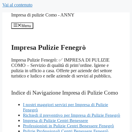
Vai al contenuto
Impresa di pulizie Como - ANNY
Menu
Impresa Pulizie Fenegrò
Impresa Pulizie Fenegrò: ✅ IMPRESA DI PULIZIE
COMO – Servizio di qualità di prim’ordine. Igiene e
pulizia in ufficio a casa. Offerte per aziende del settore
turistico e ludico e nelle aziende di servizi al pubblico,
Indice di Navigazione Impresa di Pulizie Como
I nostri maggiori servizi per Impresa di Pulizie
Fenegrò
Richiedi il preventivo per Impresa di Pulizie Fenegrò
Impresa di Pulizie Centri Benessere
Professionisti in Pulizie Centri Benessere Fenegrò
Pulizie Professionali Centri Benessere Fenegrò