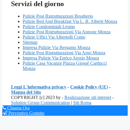
Servizi del giorno
Pulizie Post Ristrutturazioni Brugherio
Pulizie Bed And Breakfast Via L. B. Alberti Monza
Pulizie Condominiali Lesmo
Pulizie Post Ristrutturazioni Via Annone Monza
Pulizie Uffici Via Albertolli Como
Sitemap
Impresa Pulizie Via Bergamo Monza
Pulizie Post Ristrutturazioni Via Arno Monza
Impresa Pulizie Via Enrico Arosio Monza
Pulizie Casa Vacanze Piazza Giosuè Carducci
Monza
Leggi L'informativa privacy
-
Cookie Policy (UE)
-
Mappa del Sito
COPYRIGHT [c] 2023 by -
Realizzazione siti internet
-
Solution Group Communication
|
Siti Roma
Chiama Ora
Preventivo Gratuito