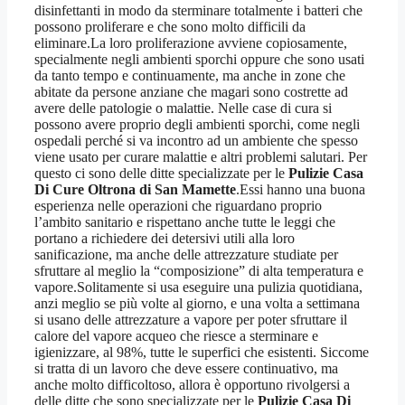
disinfettanti in modo da sterminare totalmente i batteri che
possono proliferare e che sono molto difficili da
eliminare.La loro proliferazione avviene copiosamente,
specialmente negli ambienti sporchi oppure che sono usati
da tanto tempo e continuamente, ma anche in zone che
abitate da persone anziane che magari sono costrette ad
avere delle patologie o malattie. Nelle case di cura si
possono avere proprio degli ambienti sporchi, come negli
ospedali perché si va incontro ad un ambiente che spesso
viene usato per curare malattie e altri problemi salutari. Per
questo ci sono delle ditte specializzate per le
Pulizie Casa
Di Cure Oltrona di San Mamette
.Essi hanno una buona
esperienza nelle operazioni che riguardano proprio
l’ambito sanitario e rispettano anche tutte le leggi che
portano a richiedere dei detersivi utili alla loro
sanificazione, ma anche delle attrezzature studiate per
sfruttare al meglio la “composizione” di alta temperatura e
vapore.Solitamente si usa eseguire una pulizia quotidiana,
anzi meglio se più volte al giorno, e una volta a settimana
si usano delle attrezzature a vapore per poter sfruttare il
calore del vapore acqueo che riesce a sterminare e
igienizzare, al 98%, tutte le superfici che esistenti. Siccome
si tratta di un lavoro che deve essere continuativo, ma
anche molto difficoltoso, allora è opportuno rivolgersi a
delle ditte che sono specializzate per le
Pulizie Casa Di