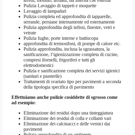
arredi, mobilio, armadi, sia interna che esterna
Pulizia Lavaggio di tappeti e moquette
Lavaggio di lampadari
Pulizia completa ed approfondita di tapparelle,
serrande, persiane internamente ed esternamente
Pulizia approfondita degli infissi, finestre, vetri e
vetrate
Pulizia fughe, porte interne e battiscopa
approfondita di termosifoni, di pompe di calore etc.
Pulizia approfondita, inclusa la sgrassatura, la
sanificazione, l’igienizzazione completa di cucine,
compresi ifornelli, frigoriferi e tutti gli
elettrodomestici
Pulizia e sanificazione completa dei servizi igienici
(sanitari e piastrelle)
Trattamenti di svariato tipo per pavimenti a seconda
della tipologia specifica di pavimento
Effettuiamo anche pulizie cosiddette di sgrosso come
ad esempio:
Eliminazione dei residui dopo una tinteggiatura
Eliminazione dei residui di colla e collanti vari
Eliminazione dei calcinacci e delle vernici dai
pavimenti
Pulizia approfondita di un ambiente