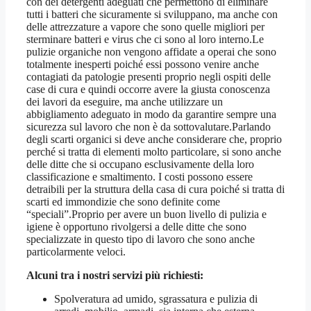
con dei detergenti adeguati che permettono di eliminare
tutti i batteri che sicuramente si sviluppano, ma anche con
delle attrezzature a vapore che sono quelle migliori per
sterminare batteri e virus che ci sono al loro interno.Le
pulizie organiche non vengono affidate a operai che sono
totalmente inesperti poiché essi possono venire anche
contagiati da patologie presenti proprio negli ospiti delle
case di cura e quindi occorre avere la giusta conoscenza
dei lavori da eseguire, ma anche utilizzare un
abbigliamento adeguato in modo da garantire sempre una
sicurezza sul lavoro che non è da sottovalutare.Parlando
degli scarti organici si deve anche considerare che, proprio
perché si tratta di elementi molto particolare, si sono anche
delle ditte che si occupano esclusivamente della loro
classificazione e smaltimento. I costi possono essere
detraibili per la struttura della casa di cura poiché si tratta di
scarti ed immondizie che sono definite come
“speciali”.Proprio per avere un buon livello di pulizia e
igiene è opportuno rivolgersi a delle ditte che sono
specializzate in questo tipo di lavoro che sono anche
particolarmente veloci.
Alcuni tra i nostri servizi più richiesti:
Spolveratura ad umido, sgrassatura e pulizia di