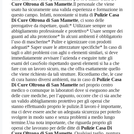
Cure Oltrona di San Mamette
.Il personale che viene
usato ha sicuramente una valida esperienza e formazione in
questo campo. Infatti, nonostante si tratta di
Pulizie Casa
Di Cure Oltrona di San Mamette
, ci sono delle
prerogative da rispettare, quali:* Utilizzare sempre un
abbigliamento professionale e protettivo* Usare sempre dei
guanti ad alta protezione* In alcuni ambienti è obbligatorio
l’uso di mascherine* Pulire e igienizzare con prodotti
adeguati* Saper usare le attrezzature specifiche* In caso di
tagli o altri problemi con aghi o elementi similari, si deve
immediatamente avvisare l’azienda e eseguire tutte gli
esami del casoSolo rispettando questi elementi si ha a che
fare con un lavoro sicuro, ma che offra esattamente quello
che viene richiesto da tali strutture. Ricordiamo che, le case
di cura hanno diversi ambienti, ma in caso di
Pulizie Casa
Di Cure Oltrona di San Mamette
nel proprio centro
medico o comunque in laboratori dove si eseguono anche
delle cure mediche, per l’appunto, occorre che ci sia anche
un valido abbigliamento protettivo per gli operai che
stanno effettuando proprio le pulizie.Il lavoro è importante,
ma ci deve essere anche un adeguata sicurezza per poterlo
svolgere in modo sano e senza problemi a medio lungo
termine.Una nota importante, che riguarda proprio gli
operai che lavorano per delle ditte di
Pulizie Casa Di
Cure Oltrona di San Mamette
. Qualsiasi taglio, puntura,