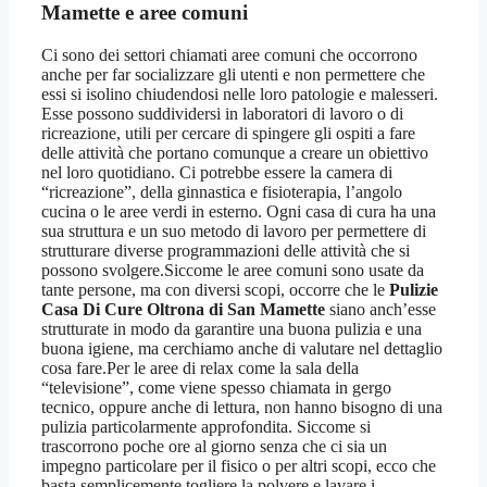
Mamette
e aree comuni
Ci sono dei settori chiamati aree comuni che occorrono
anche per far socializzare gli utenti e non permettere che
essi si isolino chiudendosi nelle loro patologie e malesseri.
Esse possono suddividersi in laboratori di lavoro o di
ricreazione, utili per cercare di spingere gli ospiti a fare
delle attività che portano comunque a creare un obiettivo
nel loro quotidiano. Ci potrebbe essere la camera di
“ricreazione”, della ginnastica e fisioterapia, l’angolo
cucina o le aree verdi in esterno. Ogni casa di cura ha una
sua struttura e un suo metodo di lavoro per permettere di
strutturare diverse programmazioni delle attività che si
possono svolgere.Siccome le aree comuni sono usate da
tante persone, ma con diversi scopi, occorre che le
Pulizie
Casa Di Cure Oltrona di San Mamette
siano anch’esse
strutturate in modo da garantire una buona pulizia e una
buona igiene, ma cerchiamo anche di valutare nel dettaglio
cosa fare.Per le aree di relax come la sala della
“televisione”, come viene spesso chiamata in gergo
tecnico, oppure anche di lettura, non hanno bisogno di una
pulizia particolarmente approfondita. Siccome si
trascorrono poche ore al giorno senza che ci sia un
impegno particolare per il fisico o per altri scopi, ecco che
basta semplicemente togliere la polvere e lavare i