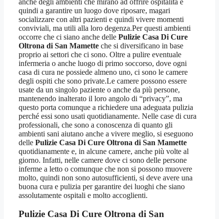
anche degli ambienti che mirano ad offrire ospitalità e
quindi a garantire un luogo dove riposare, magari
socializzare con altri pazienti e quindi vivere momenti
conviviali, ma utili alla loro degenza.Per questi ambienti
occorre che ci siano anche delle
Pulizie Casa Di Cure
Oltrona di San Mamette
che si diversificano in base
proprio ai settori che ci sono. Oltre a pulire eventuale
infermeria o anche luogo di primo soccorso, dove ogni
casa di cura ne possiede almeno uno, ci sono le camere
degli ospiti che sono private.Le camere possono essere
usate da un singolo paziente o anche da più persone,
mantenendo inalterato il loro angolo di “privacy”, ma
questo porta comunque a richiedere una adeguata pulizia
perché essi sono usati quotidianamente. Nelle case di cura
professionali, che sono a conoscenza di quanto gli
ambienti sani aiutano anche a vivere meglio, si eseguono
delle
Pulizie Casa Di Cure Oltrona di San Mamette
quotidianamente e, in alcune camere, anche più volte al
giorno. Infatti, nelle camere dove ci sono delle persone
inferme a letto o comunque che non si possono muovere
molto, quindi non sono autosufficienti, si deve avere una
buona cura e pulizia per garantire dei luoghi che siano
assolutamente ospitali e molto accoglienti.
Pulizie Casa Di Cure Oltrona di San