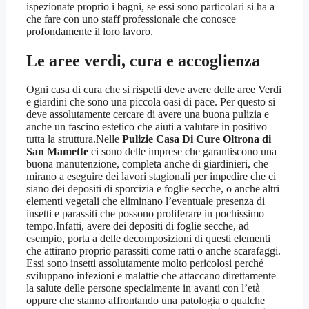
ispezionate proprio i bagni, se essi sono particolari si ha a
che fare con uno staff professionale che conosce
profondamente il loro lavoro.
Le aree verdi, cura e accoglienza
Ogni casa di cura che si rispetti deve avere delle aree Verdi
e giardini che sono una piccola oasi di pace. Per questo si
deve assolutamente cercare di avere una buona pulizia e
anche un fascino estetico che aiuti a valutare in positivo
tutta la struttura.Nelle
Pulizie Casa Di Cure Oltrona di
San Mamette
ci sono delle imprese che garantiscono una
buona manutenzione, completa anche di giardinieri, che
mirano a eseguire dei lavori stagionali per impedire che ci
siano dei depositi di sporcizia e foglie secche, o anche altri
elementi vegetali che eliminano l’eventuale presenza di
insetti e parassiti che possono proliferare in pochissimo
tempo.Infatti, avere dei depositi di foglie secche, ad
esempio, porta a delle decomposizioni di questi elementi
che attirano proprio parassiti come ratti o anche scarafaggi.
Essi sono insetti assolutamente molto pericolosi perché
sviluppano infezioni e malattie che attaccano direttamente
la salute delle persone specialmente in avanti con l’età
oppure che stanno affrontando una patologia o qualche