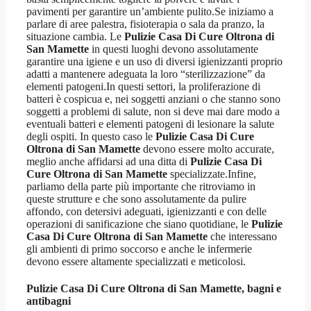
pavimenti per garantire un’ambiente pulito.Se iniziamo a
parlare di aree palestra, fisioterapia o sala da pranzo, la
situazione cambia. Le
Pulizie Casa Di Cure Oltrona di
San Mamette
in questi luoghi devono assolutamente
garantire una igiene e un uso di diversi igienizzanti proprio
adatti a mantenere adeguata la loro “sterilizzazione” da
elementi patogeni.In questi settori, la proliferazione di
batteri è cospicua e, nei soggetti anziani o che stanno sono
soggetti a problemi di salute, non si deve mai dare modo a
eventuali batteri e elementi patogeni di lesionare la salute
degli ospiti. In questo caso le
Pulizie Casa Di Cure
Oltrona di San Mamette
devono essere molto accurate,
meglio anche affidarsi ad una ditta di
Pulizie Casa Di
Cure Oltrona di San Mamette
specializzate.Infine,
parliamo della parte più importante che ritroviamo in
queste strutture e che sono assolutamente da pulire
affondo, con detersivi adeguati, igienizzanti e con delle
operazioni di sanificazione che siano quotidiane, le
Pulizie
Casa Di Cure Oltrona di San Mamette
che interessano
gli ambienti di primo soccorso e anche le infermerie
devono essere altamente specializzati e meticolosi.
Pulizie Casa Di Cure Oltrona di San Mamette
, bagni e
antibagni