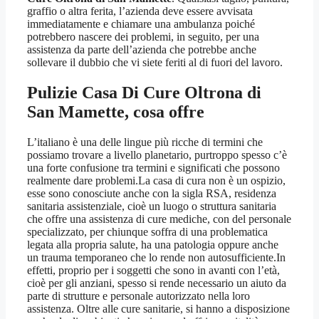
graffio o altra ferita, l’azienda deve essere avvisata
immediatamente e chiamare una ambulanza poiché
potrebbero nascere dei problemi, in seguito, per una
assistenza da parte dell’azienda che potrebbe anche
sollevare il dubbio che vi siete feriti al di fuori del lavoro.
Pulizie Casa Di Cure Oltrona di
San Mamette
, cosa offre
L’italiano è una delle lingue più ricche di termini che
possiamo trovare a livello planetario, purtroppo spesso c’è
una forte confusione tra termini e significati che possono
realmente dare problemi.La casa di cura non è un ospizio,
esse sono conosciute anche con la sigla RSA, residenza
sanitaria assistenziale, cioè un luogo o struttura sanitaria
che offre una assistenza di cure mediche, con del personale
specializzato, per chiunque soffra di una problematica
legata alla propria salute, ha una patologia oppure anche
un trauma temporaneo che lo rende non autosufficiente.In
effetti, proprio per i soggetti che sono in avanti con l’età,
cioè per gli anziani, spesso si rende necessario un aiuto da
parte di strutture e personale autorizzato nella loro
assistenza. Oltre alle cure sanitarie, si hanno a disposizione