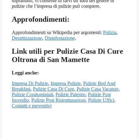
soprattutto, vi consente di farvi un’idea del genere di
pulizie che l’impresa di pulizie può compiere.
Approfondimenti:
Approfondimenti su Wikipedia per argomenti:
Pulizia
,
Derattizzazione
,
Disinfestazione
.
Link utili per Pulizie Casa Di Cure
Oltrona di San Mamette
Leggi anche:
Impresa Di Pulizie
,
Impresa Pulizie
,
Pulizie Bed And
Breakfast
,
Pulizie Casa Di Cure
,
Pulizie Casa Vacanze
,
Pulizie Condominiali
,
Pulizie Palestre
,
Pulizie Post
Incendio
,
Pulizie Post Ristrutturazioni
,
Pulizie Uffici
,
Contatti e preventivi