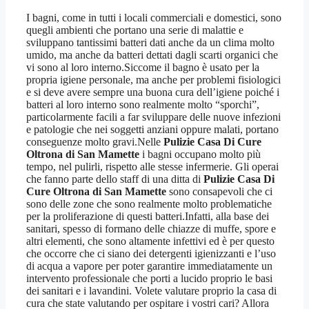
I bagni, come in tutti i locali commerciali e domestici, sono
quegli ambienti che portano una serie di malattie e
sviluppano tantissimi batteri dati anche da un clima molto
umido, ma anche da batteri dettati dagli scarti organici che
vi sono al loro interno.Siccome il bagno è usato per la
propria igiene personale, ma anche per problemi fisiologici
e si deve avere sempre una buona cura dell’igiene poiché i
batteri al loro interno sono realmente molto “sporchi”,
particolarmente facili a far sviluppare delle nuove infezioni
e patologie che nei soggetti anziani oppure malati, portano
conseguenze molto gravi.Nelle
Pulizie Casa Di Cure
Oltrona di San Mamette
i bagni occupano molto più
tempo, nel pulirli, rispetto alle stesse infermerie. Gli operai
che fanno parte dello staff di una ditta di
Pulizie Casa Di
Cure Oltrona di San Mamette
sono consapevoli che ci
sono delle zone che sono realmente molto problematiche
per la proliferazione di questi batteri.Infatti, alla base dei
sanitari, spesso di formano delle chiazze di muffe, spore e
altri elementi, che sono altamente infettivi ed è per questo
che occorre che ci siano dei detergenti igienizzanti e l’uso
di acqua a vapore per poter garantire immediatamente un
intervento professionale che porti a lucido proprio le basi
dei sanitari e i lavandini. Volete valutare proprio la casa di
cura che state valutando per ospitare i vostri cari? Allora