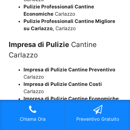
Pulizie Professionali Cantine
Economiche
Carlazzo
Pulizie Professionali Cantine Migliore
su Carlazzo,
Carlazzo
Impresa di Pulizie
Cantine
Carlazzo
Impresa di Pulizie Cantine Preventivo
Carlazzo
Impresa di Pulizie Cantine Costi
Carlazzo
Impresa di Pulizie Cantine Economiche
Carlazzo
Impresa di Pulizie Cantine Migliore su
Chiama Ora
Preventivo Gratuito
Carlazzo,
Carlazzo