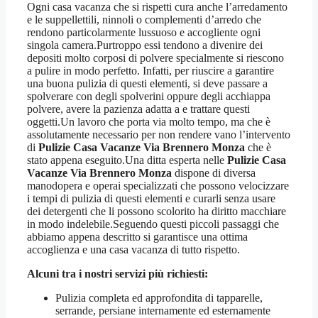
Ogni casa vacanza che si rispetti cura anche l’arredamento
e le suppellettili, ninnoli o complementi d’arredo che
rendono particolarmente lussuoso e accogliente ogni
singola camera.Purtroppo essi tendono a divenire dei
depositi molto corposi di polvere specialmente si riescono
a pulire in modo perfetto. Infatti, per riuscire a garantire
una buona pulizia di questi elementi, si deve passare a
spolverare con degli spolverini oppure degli acchiappa
polvere, avere la pazienza adatta a e trattare questi
oggetti.Un lavoro che porta via molto tempo, ma che è
assolutamente necessario per non rendere vano l’intervento
di
Pulizie Casa Vacanze Via Brennero Monza
che è
stato appena eseguito.Una ditta esperta nelle
Pulizie Casa
Vacanze Via Brennero Monza
dispone di diversa
manodopera e operai specializzati che possono velocizzare
i tempi di pulizia di questi elementi e curarli senza usare
dei detergenti che li possono scolorito ha diritto macchiare
in modo indelebile.Seguendo questi piccoli passaggi che
abbiamo appena descritto si garantisce una ottima
accoglienza e una casa vacanza di tutto rispetto.
Alcuni tra i nostri servizi più richiesti:
Pulizia completa ed approfondita di tapparelle,
serrande, persiane internamente ed esternamente