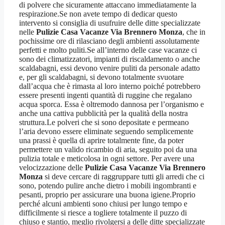
di polvere che sicuramente attaccano immediatamente la
respirazione.Se non avete tempo di dedicar questo
intervento si consiglia di usufruire delle ditte specializzate
nelle
Pulizie Casa Vacanze Via Brennero Monza
, che in
pochissime ore di rilasciano degli ambienti assolutamente
perfetti e molto puliti.Se all’interno delle case vacanze ci
sono dei climatizzatori, impianti di riscaldamento o anche
scaldabagni, essi devono venire puliti da personale adatto
e, per gli scaldabagni, si devono totalmente svuotare
dall’acqua che è rimasta al loro interno poiché potrebbero
essere presenti ingenti quantità di ruggine che regalano
acqua sporca. Essa è oltremodo dannosa per l’organismo e
anche una cattiva pubblicità per la qualità della nostra
struttura.Le polveri che si sono depositate e permeano
l’aria devono essere eliminate seguendo semplicemente
una prassi è quella di aprire totalmente fine, da poter
permettere un valido ricambio di aria, seguito poi da una
pulizia totale e meticolosa in ogni settore. Per avere una
velocizzazione delle
Pulizie Casa Vacanze Via Brennero
Monza
si deve cercare di raggruppare tutti gli arredi che ci
sono, potendo pulire anche dietro i mobili ingombranti e
pesanti, proprio per assicurare una buona igiene.Proprio
perché alcuni ambienti sono chiusi per lungo tempo e
difficilmente si riesce a togliere totalmente il puzzo di
chiuso e stantio, meglio rivolgersi a delle ditte specializzate