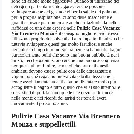
sono ad azione molto aggressiva.Quando si utilizzano dei
detergenti particolarmente aggressivi che possono
sviluppare anche dei gas nocivi per la salute dei polmoni
per la propria respirazione, ci sono delle mascherine e
guanti da usare per non creare anche irritazioni alla pelle.
Affidarsi ad una ditta esperta nelle
Pulizie Casa Vacanze
Via Brennero Monza
è il consiglio migliore perché essi
utilizzano proprio dei solventi ad alto impatto di pulizia che
tuttavia sviluppano questi gas molto fastidiosi e anche
pericolosi a lungo termine.Sicuramente si hanno dei bagni
particolarmente puliti che sono una buona pubblicità per i
turisti, ma che garantiscono anche una buona accoglienza
per questi ultimi.Inoltre, le maioliche presenti questi
ambienti devono essere pulite con delle attrezzature a
vapore poiché regalano nuova vita e brillantezza che li
rende assolutamente lucenti e fanno diventare molto più
accogliente il bagno e tutto quello che vi al suo interno.Le
sensazioni di pulizia sono quelle che devono rimanere
nella mente e nei ricordi dei turisti per poterli avere
nuovamente il prossimo anno.
Pulizie Casa Vacanze Via Brennero
Monza
e suppellettili