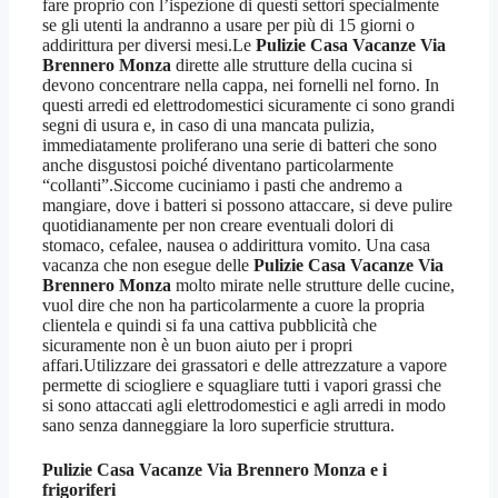
fare proprio con l’ispezione di questi settori specialmente
se gli utenti la andranno a usare per più di 15 giorni o
addirittura per diversi mesi.Le
Pulizie Casa Vacanze Via
Brennero Monza
dirette alle strutture della cucina si
devono concentrare nella cappa, nei fornelli nel forno. In
questi arredi ed elettrodomestici sicuramente ci sono grandi
segni di usura e, in caso di una mancata pulizia,
immediatamente proliferano una serie di batteri che sono
anche disgustosi poiché diventano particolarmente
“collanti”.Siccome cuciniamo i pasti che andremo a
mangiare, dove i batteri si possono attaccare, si deve pulire
quotidianamente per non creare eventuali dolori di
stomaco, cefalee, nausea o addirittura vomito. Una casa
vacanza che non esegue delle
Pulizie Casa Vacanze Via
Brennero Monza
molto mirate nelle strutture delle cucine,
vuol dire che non ha particolarmente a cuore la propria
clientela e quindi si fa una cattiva pubblicità che
sicuramente non è un buon aiuto per i propri
affari.Utilizzare dei grassatori e delle attrezzature a vapore
permette di sciogliere e squagliare tutti i vapori grassi che
si sono attaccati agli elettrodomestici e agli arredi in modo
sano senza danneggiare la loro superficie struttura.
Pulizie Casa Vacanze Via Brennero Monza
e i
frigoriferi