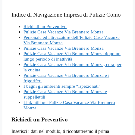
Indice di Navigazione Impresa di Pulizie Como
Richiedi un Preventivo
Pulizie Case Vacanze Via Brennero Monza
Personale ed attrezzature dell’Pulizie Case Vacanze
Via Brennero Monza
Pulizie Casa Vacanze Via Brennero Monza
Pulizie Casa Vacanze Via Brennero Monza dopo un
lungo periodo di inattività
Pulizie Casa Vacanze Via Brennero Monza, cura per
la cucina
Pulizie Casa Vacanze Via Brennero Monza e i
frigoriferi
I bagni gli ambienti sempre “ispezionati”
Pulizie Casa Vacanze Via Brennero Monza e
suppellettili
Link utili per Pulizie Casa Vacanze Via Brennero
Monza
Richiedi un Preventivo
Inserisci i dati nel modulo, ti ricontatteremo il prima