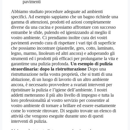
pavimenti
Abbiamo studiato procedure adeguate ad ambienti
specifici. Ad esempio sappiamo che un bagno richiede una
gamma di attenzioni, prodotti ed azioni completamente
diverse da una cucina e possiamo affrontare con successo
entrambe le sfide, pulendo ed igienizzando al meglio il
vostro ambiente. Ci prendiamo inoltre cura dei vostri
pavimenti avendo cura di rispettare i vari tipi di superficie
che possiamo incontrare (piastrelle, gres, cotto, laminato,
legno, marmo, linoleum ed altri ancora) e adoperando gli
strumenti ed i prodotti più efficaci per prolungarne la vita e
garantirne una pulizia profonda.
Un esempio di pulizia
straordinaria: dopo la ristrutturazione
Dopo una
ristrutturazione nella vostra proprietà, che si tratti di una
abitazione, di un luogo di lavorio di un altro ambiente
ancora, è necessario provvedere a svariati interventi per
ripristinare la pulizia e l’igiene dell’ambiente. I nostri
addetti metteranno il più alto livello di impegno e tutta la
loro professionalità al vostro servizio per consentire al
vostro ambiente di tornare a brillare ed essere esattamente
come lo vorreste ritrovare. Di seguito trovate un elenco di
attività che vengono eseguite durante uno di questi
interventi di pulizia.