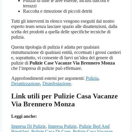
Pulizia di tutte le aree esterne, inclusi balconi e
terrazzi
Raccolta e rimozione di piccoli detriti
Tutti gli interventi in elenco vengono eseguiti dal nostro
esperto team senza lasciare spazio alle disattenzioni, dalla
scelta dei prodotti a quella delle specifiche tecniche di
pulizia.
Questa tipologia di pulizia è adatta per qualsiasi
ristrutturazione di qualsiasi entità, eccettuati i grossi cantieri
e, soprattutto, vi consente di farvi un’idea del genere di
pulizie di
Pulizie Case Vacanze Via Brennero Monza
che l’impresa di pulizie può effettuare.
Approfondimenti esterni per argomenti:
Pulizia
,
Derattizzazione
,
Disinfestazione
.
Link utili per Pulizie Casa Vacanze
Via Brennero Monza
Leggi anche:
Impresa Di Pulizie
,
Impresa Pulizie
,
Pulizie Bed And
Breakfast
,
Pulizie Casa Di Cure
,
Pulizie Casa Vacanze
,