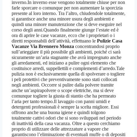
inverno.In inverno esse vengono totalmente chiuse per non
farle sporcare o comunque per non aumentare la sporcizia
presente al loro interno. Tra l’altro, chiudendole totalmente,
si garantisce anche una minore usura degli ambienti e
quindi una minore manutenzione che si deve eseguire nel
corso degli anni.Quando finalmente giunge l’estate ed è
ora di aprire le case vacanze, ecco che i proprietari o i
diretti responsabili dell’attività, effettuano le
Pulizie Casa
Vacanze Via Brennero Monza
concentrandosi proprio
sull’arieggiare il più possibile gli ambienti, poiché ci sarà
sicuramente un’aria stagnante che avrà impregnato anche
gli arredamenti, ed iniziano a pulire ogni elemento che
costituisce arredi, suppellettili e complementi d’arredo.Tale
pulizia non è esclusivamente quella di spolverare o togliere
i peli protettivi che preventivamente sono stati collocati
negli ambienti. Occorre si pulire dalla polvere tramite
anche un’aspirapolvere o scope elettriche, ma si deve
comunque togliere la giusta di stantio che ha permeato
l’aria per tanto tempo.Il lavaggio con panni umidi e
detergenti professionali è sempre la scelta migliore. Essi
offrono anche una buona igiene e quindi tolgono
totalmente cattivi odori che si sono sviluppati nel periodo
di inattività della casa vacanza. Oltre a questo cerchiamo
proprio di utilizzare delle attrezzature a vapore che
garantiscono l’eliminazione di eventuali muffe o di depositi