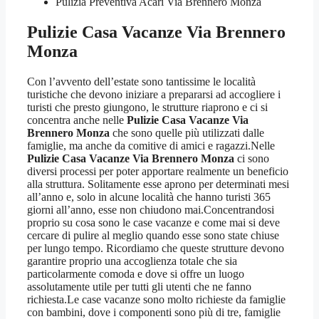
Pulizia Preventiva Acari Via Brennero Monza
Pulizie Casa Vacanze Via Brennero
Monza
Con l’avvento dell’estate sono tantissime le località
turistiche che devono iniziare a prepararsi ad accogliere i
turisti che presto giungono, le strutture riaprono e ci si
concentra anche nelle
Pulizie Casa Vacanze Via
Brennero Monza
che sono quelle più utilizzati dalle
famiglie, ma anche da comitive di amici e ragazzi.Nelle
Pulizie Casa Vacanze Via Brennero Monza
ci sono
diversi processi per poter apportare realmente un beneficio
alla struttura. Solitamente esse aprono per determinati mesi
all’anno e, solo in alcune località che hanno turisti 365
giorni all’anno, esse non chiudono mai.Concentrandosi
proprio su cosa sono le case vacanze e come mai si deve
cercare di pulire al meglio quando esse sono state chiuse
per lungo tempo. Ricordiamo che queste strutture devono
garantire proprio una accoglienza totale che sia
particolarmente comoda e dove si offre un luogo
assolutamente utile per tutti gli utenti che ne fanno
richiesta.Le case vacanze sono molto richieste da famiglie
con bambini, dove i componenti sono più di tre, famiglie