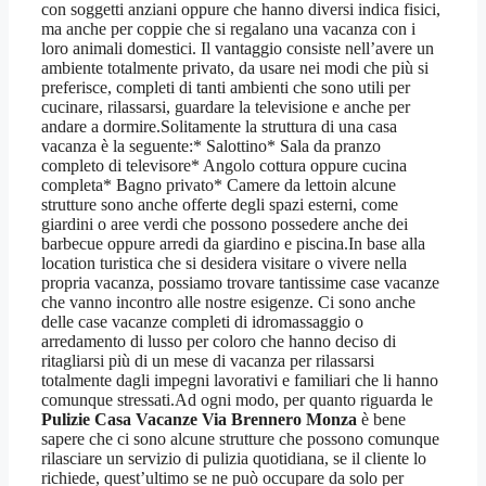
con soggetti anziani oppure che hanno diversi indica fisici,
ma anche per coppie che si regalano una vacanza con i
loro animali domestici. Il vantaggio consiste nell’avere un
ambiente totalmente privato, da usare nei modi che più si
preferisce, completi di tanti ambienti che sono utili per
cucinare, rilassarsi, guardare la televisione e anche per
andare a dormire.Solitamente la struttura di una casa
vacanza è la seguente:* Salottino* Sala da pranzo
completo di televisore* Angolo cottura oppure cucina
completa* Bagno privato* Camere da lettoin alcune
strutture sono anche offerte degli spazi esterni, come
giardini o aree verdi che possono possedere anche dei
barbecue oppure arredi da giardino e piscina.In base alla
location turistica che si desidera visitare o vivere nella
propria vacanza, possiamo trovare tantissime case vacanze
che vanno incontro alle nostre esigenze. Ci sono anche
delle case vacanze completi di idromassaggio o
arredamento di lusso per coloro che hanno deciso di
ritagliarsi più di un mese di vacanza per rilassarsi
totalmente dagli impegni lavorativi e familiari che li hanno
comunque stressati.Ad ogni modo, per quanto riguarda le
Pulizie Casa Vacanze Via Brennero Monza
è bene
sapere che ci sono alcune strutture che possono comunque
rilasciare un servizio di pulizia quotidiana, se il cliente lo
richiede, quest’ultimo se ne può occupare da solo per