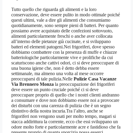
Tutto quello che riguarda gli alimenti e la loro
conservazione, deve essere pulito in modo ottimale poiché
questi ultimi, vale a dire gli alimenti che consumiamo
quotidianamente, sono sempre pieni di batteri. Per quanto
possiamo avere acquistato delle confezioni sottovuoto,
alimenti particolarmente freschi o anche aver collocata
all’interno delle pietanze già cucinate, e si sviluppano
batteri ed elementi patogeni.Nei frigoriferi, dove spesso
dobbiamo combattere con la presenza di muffe e chiazze
batteriologiche particolarmente vive e prolifiche da cui
scaturiscono anche cattivi odori, ci si deve preoccupare di
una buona igiene che, non è detto debba essere
settimanale, ma almeno una volta al mese occorre
preoccuparsi di tale pulizia.Nelle
Pulizie Casa Vacanze
Via Brennero Monza
la preoccupazione dei frigoriferi
deve essere un punto cruciale poiché ci si deve
preoccupare proprio di quello che i nostri clienti andranno
a consumare e dove non dobbiamo essere noi a provocare
dei disturbi con una carenza di pulizia che è un segno
distintivo della nostra incuria.Tra l’altro, anche se
frigoriferi non vengono usati per molto tempo, magari si
stacca addirittura la corrente, ecco che essi sviluppano un
odore molto forte e particolarmente acre e fastidioso che fa
presente proprio di quanta sporcizia possa esserci