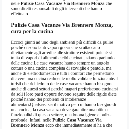
nelle
Pulizie Casa Vacanze Via Brennero Monza
che
sono diretti responsabili degli interventi che hanno
effettuato.
Pulizie Casa Vacanze Via Brennero Monza
,
cura per la cucina
Eccoci giunti ad uno degli ambienti più difficili da pulire
poiché ci sono tanti vapori grassi che si attaccano
direttamente agli arredi e alle strutture esistenti poiché si
tratta di vapori di alimenti e cibi cucinati, stiamo parlando
delle cucine.Le case vacanze hanno sempre un angolo
cottura o una cucina completa di stoviglie e pentole, ma
anche di elettrodomestici e tutti i comfort che permettono
di avere una cucina realmente molto valida e funzionante. I
turisti che richiedono delle case vacanze hanno bisogno
anche di questi settori perché magari preferiscono cucinarsi
da soli i loro pasti oppure devono seguire delle rigide diete
poiché hanno dei problemi di intolleranze
alimentari.Qualsiasi sia il motivo per cui hanno bisogno di
una cucina, la casa vacanza deve garantire una ottima
funzionalità di questo settore, una buona igiene e pulizia
profonda. Infatti, nelle
Pulizie Casa Vacanze Via
Brennero Monza
ecco che immediatamente si ha a che