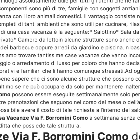
 luogo assolutamente utile per tutti gli utenti che ne f
componenti sono più di tre, famiglie con soggetti anziani
za con i loro animali domestici. Il vantaggio consiste 
mpleti di tanti ambienti che sono utili per cucinare, rila
 di una casa vacanza è la seguente:* Salottino* Sala da
vato* Camere da lettoin alcune strutture sono anche off
i barbecue oppure arredi da giardino e piscina.In base a
possiamo trovare tantissime case vacanze che vanno inco
gio o arredamento di lusso per coloro che hanno deciso 
vorativi e familiari che li hanno comunque stressati.Ad 
ene sapere che ci sono alcune strutture che possono com
t’ultimo se ne può occupare da solo per mantenere inalter
Como
possono essere eseguite settimanalmente solo per m
re prenotazioni che seguono nel corso del mese o dell’an
ossibile avere il costo di tale richiesta all’interno del 
sa Vacanze Via F. Borromini Como
a settimana senza co
ditta che possiede tale struttura.
ze Via F. Borromini Como
d