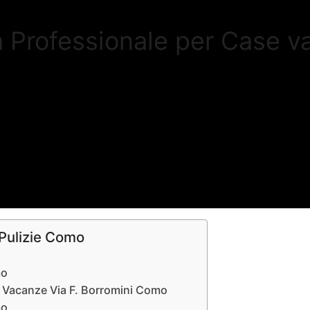
a Professionale per Case 
 Pulizie Como
mo
se Vacanze Via F. Borromini Como
mo