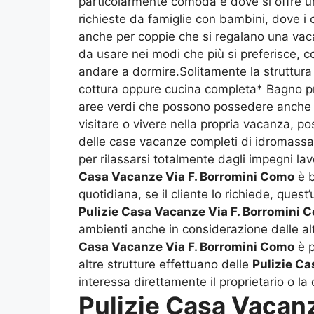
particolarmente comoda e dove si offre un
richieste da famiglie con bambini, dove i 
anche per coppie che si regalano una vacan
da usare nei modi che più si preferisce, co
andare a dormire.Solitamente la struttura
cottura oppure cucina completa* Bagno pri
aree verdi che possono possedere anche de
visitare o vivere nella propria vacanza, 
delle case vacanze completi di idromassag
per rilassarsi totalmente dagli impegni la
Casa Vacanze Via F. Borromini Como
è b
quotidiana, se il cliente lo richiede, ques
Pulizie Casa Vacanze Via F. Borromini 
ambienti anche in considerazione delle alt
Casa Vacanze Via F. Borromini Como
è p
altre strutture effettuano delle
Pulizie Ca
interessa direttamente il proprietario o la 
Pulizie Casa Vacan