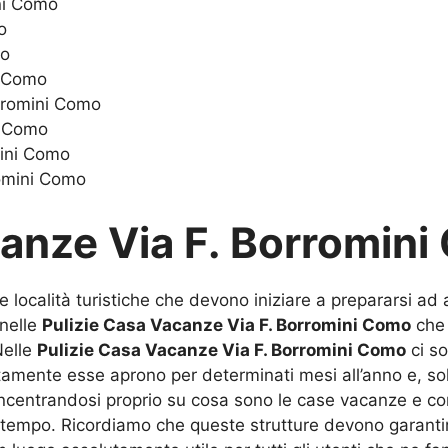
ni Como
o
mo
i Como
orromini Como
i Como
mini Como
romini Como
canze Via F. Borromin
e località turistiche che devono iniziare a prepararsi ad a
 nelle
Pulizie Casa Vacanze Via F. Borromini Como
che 
Nelle
Pulizie Casa Vacanze Via F. Borromini Como
ci so
itamente esse aprono per determinati mesi all’anno e, sol
ncentrandosi proprio su cosa sono le case vacanze e com
tempo. Ricordiamo che queste strutture devono garantir