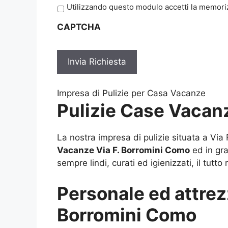
P
Utilizzando questo modulo accetti la memoriz
r
CAPTCHA
i
v
a
c
y
*
Impresa di Pulizie per Casa Vacanze
Pulizie Case Vacan
La nostra impresa di pulizie situata a Vi
Vacanze Via F. Borromini Como
ed in gra
sempre lindi, curati ed igienizzati, il tutt
Personale ed attrez
Borromini Como