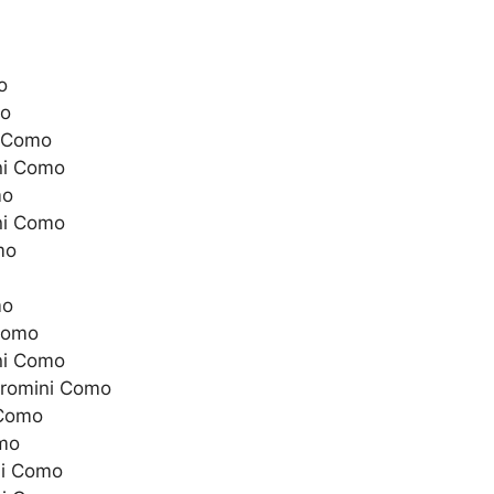
o
mo
i Como
ini Como
mo
ini Como
mo
mo
 Como
ini Como
orromini Como
 Como
omo
ni Como