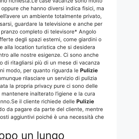
anno richiesta.Le case vacanze sono molto
 oppure che hanno diversi indica fisici, ma
nell’avere un ambiente totalmente privato,
ssarsi, guardare la televisione e anche per
 pranzo completo di televisore* Angolo
erte degli spazi esterni, come giardini o
lla location turistica che si desidera
ntro alle nostre esigenze. Ci sono anche
di ritagliarsi più di un mese di vacanza
ogni modo, per quanto riguarda le
Pulizie
unque rilasciare un servizio di pulizia
ata la propria privacy pure ci sono delle
antenere inalterato l’igiene e la cura
no.Se il cliente richiede delle
Pulizie
saldo da pagare da parte del cliente, mentre
sti aggiuntivi poiché è una necessità che
opo un lungo