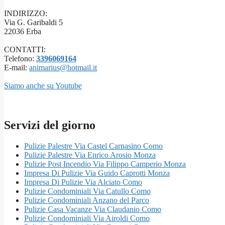
INDIRIZZO:
Via G. Garibaldi 5
22036 Erba
CONTATTI:
Telefono:
3396069164
E-mail:
animarius@hotmail.it
Siamo anche su Youtube
Servizi del giorno
Pulizie Palestre Via Castel Carnasino Como
Pulizie Palestre Via Enrico Arosio Monza
Pulizie Post Incendio Via Filippo Camperio Monza
Impresa Di Pulizie Via Guido Caprotti Monza
Impresa Di Pulizie Via Alciato Como
Pulizie Condominiali Via Catullo Como
Pulizie Condominiali Anzano del Parco
Pulizie Casa Vacanze Via Claudanio Como
Pulizie Condominiali Via Airoldi Como